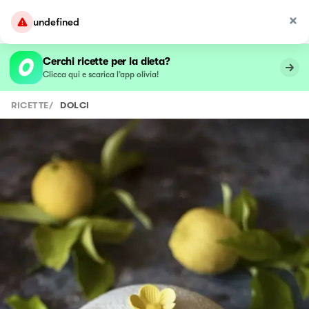
undefined
Cerchi ricette per la dieta?
Clicca qui e scarica l’app olivia!
RICETTE
/
DOLCI