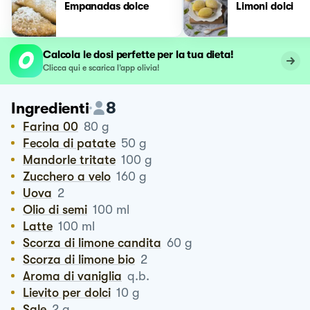
Empanadas dolce
Limoni dolci
Calcola le dosi perfette per la tua dieta!
Clicca qui e scarica l’app olivia!
8
Ingredienti
Farina 00
80
g
Fecola di patate
50
g
Mandorle tritate
100
g
Zucchero a velo
160
g
Uova
2
Olio di semi
100
ml
Latte
100
ml
Scorza di limone candita
60
g
scorza di limone bio
2
Aroma di vaniglia
q.b.
Lievito per dolci
10
g
Sale
2
g