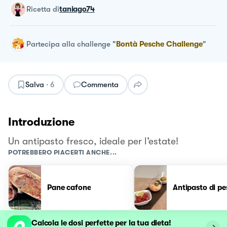
ricetta
di
taniago74
Partecipa alla challenge
"
Bontà Pesche Challenge
"
Salva
·
6
Commenta
Introduzione
Un antipasto fresco, ideale per l’estate!
POTREBBERO PIACERTI ANCHE...
Pane cafone
Antipasto di pe
Calcola le dosi perfette per la tua dieta!