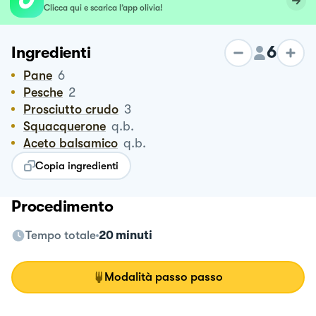
Clicca qui e scarica l’app olivia!
6
Ingredienti
Pane
6
Pesche
2
Prosciutto crudo
3
Squacquerone
q.b.
Aceto balsamico
q.b.
Copia ingredienti
Procedimento
Tempo totale
20 minuti
Modalità passo passo