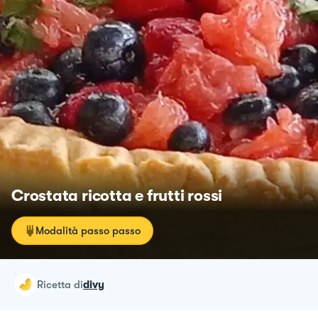
Crostata ricotta e frutti rossi
Modalità passo passo
ricetta
di
divy