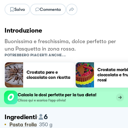
Salva
Commenta
Introduzione
Buonissima e freschissima, dolce perfetto per
una Pasquetta in zona rossa.
POTREBBERO PIACERTI ANCHE...
Crostata morbi
Crostata pere e
cioccolato e fru
cioccolato con ricotta
rossi
Calcola le dosi perfette per la tua dieta!
Clicca qui e scarica l’app olivia!
6
Ingredienti
Pasta frolla
350
g