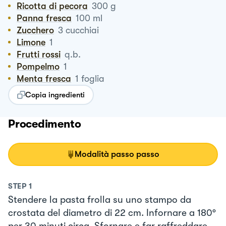
Ricotta di pecora
300
g
Panna fresca
100
ml
Zucchero
3
cucchiai
Limone
1
Frutti rossi
q.b.
Pompelmo
1
Menta fresca
1
foglia
Copia ingredienti
Procedimento
Modalità passo passo
STEP
1
Stendere la pasta frolla su uno stampo da
crostata del diametro di 22 cm. Infornare a 180°
per 30 minuti circa. Sfornare e far raffreddare.