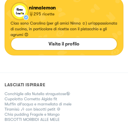
ninnalemon
295
ricette
Ciao sono Carolina (per gli amici Ninna ☺️) un’appassionata
di cucina, in particolare di ricette con il pistacchio e gli
agrumi 😍
Visita il profilo
LASCIATI ISPIRARE
Conchiglie alla Nutella stragustose🤪
Cupolotto Cornetto Algida fit
Muffin all'acqua e marmellata di mele
Tiramisù 🎶 con biscotti petit 🍪
Chia pudding Fragole e Mango
BISCOTTI MORBIDI ALLE MELE