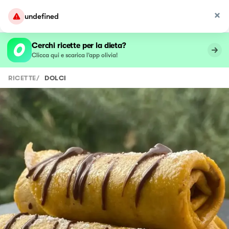
undefined
Cerchi ricette per la dieta?
Clicca qui e scarica l’app olivia!
RICETTE
/
DOLCI