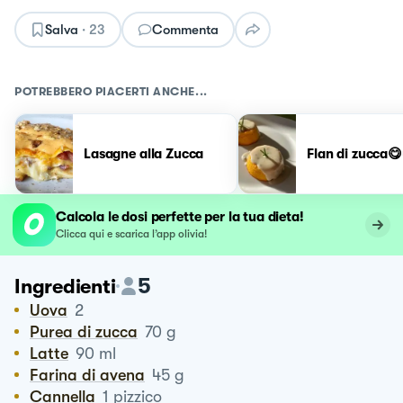
Salva
·
23
Commenta
POTREBBERO PIACERTI ANCHE...
Lasagne alla Zucca
Flan di zucca😋
Calcola le dosi perfette per la tua dieta!
Clicca qui e scarica l’app olivia!
5
Ingredienti
Uova
2
Purea di zucca
70
g
Latte
90
ml
Farina di avena
45
g
Cannella
1
pizzico