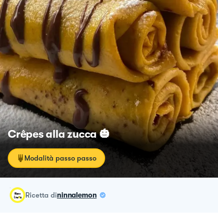
Crêpes alla zucca 🎃
Modalità passo passo
ricetta
di
ninnalemon