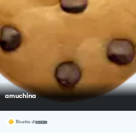
amuchina
ricetta
di
cazzo