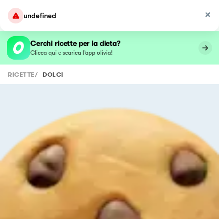
undefined
Cerchi ricette per la dieta?
Clicca qui e scarica l’app olivia!
RICETTE
/
DOLCI