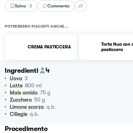
Salva
·
3
Commenta
POTREBBERO PIACERTI ANCHE...
Torta Nua con 
CREMA PASTICCERA
pasticcera
4
Ingredienti
Uova
3
Latte
800
ml
Mais amido
75
g
Zucchero
50
g
Limone scorza
q.b.
Ciliegie
q.b.
Procedimento