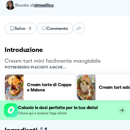
ricetta
di
simosilicu
Salva
·
8
Commenta
Introduzione
Cream tart mini facilmente mangiabile
POTREBBERO PIACERTI ANCHE...
Cream tarte di Coppa
Cream tart sal
e Melone
Calcola le dosi perfette per la tua dieta!
Clicca qui e scarica l’app olivia!
1