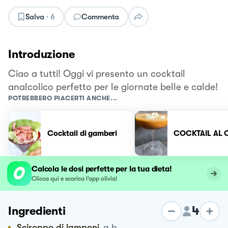
Salva
·
6
Commenta
Introduzione
Ciao a tutti! Oggi vi presento un cocktail
analcolico perfetto per le giornate belle e calde!
POTREBBERO PIACERTI ANCHE...
Cocktail di gamberi
COCKTAIL AL 
Calcola le dosi perfette per la tua dieta!
Clicca qui e scarica l’app olivia!
4
Ingredienti
Sciroppo di lamponi
q.b.