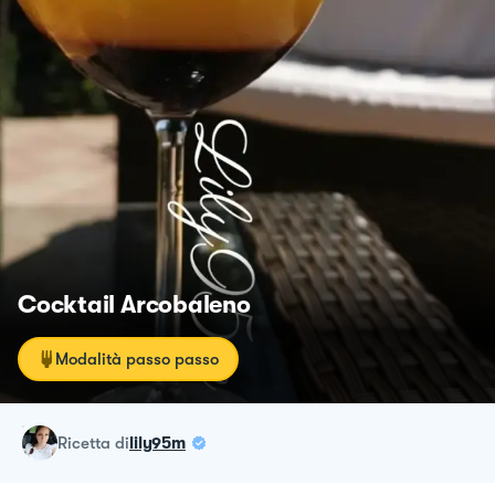
Cocktail Arcobaleno
Modalità passo passo
ricetta
di
lily95m