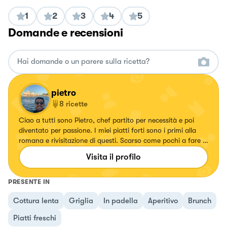
1
2
3
4
5
Domande e recensioni
pietro
8
ricette
Ciao a tutti sono Pietro, chef partito per necessità e poi
diventato per passione. I miei piatti forti sono i primi alla
romana e rivisitazione di questi. Scarso come pochi a fare il
pesce 😅￼
Visita il profilo
PRESENTE IN
Cottura lenta
Griglia
In padella
Aperitivo
Brunch
Piatti freschi