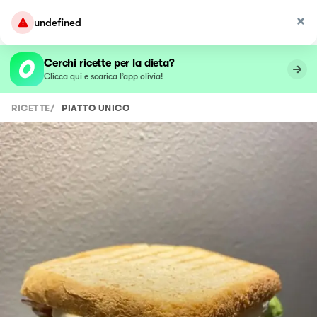
undefined
Cerchi ricette per la dieta?
Clicca qui e scarica l’app olivia!
RICETTE
/
PIATTO UNICO