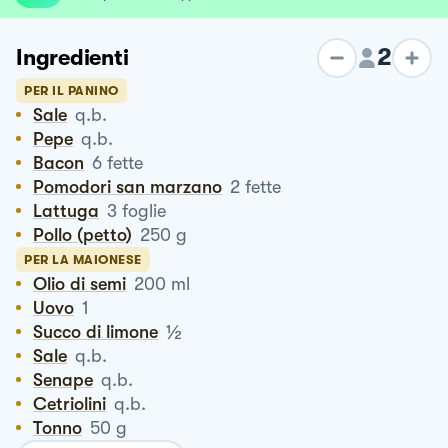
2
Ingredienti
PER IL PANINO
Sale
q.b.
Pepe
q.b.
Bacon
6
fette
Pomodori san marzano
2
fette
Lattuga
3
foglie
Pollo (petto)
250
g
PER LA MAIONESE
Olio di semi
200
ml
Uovo
1
½
Succo di limone
Sale
q.b.
Senape
q.b.
Cetriolini
q.b.
Tonno
50
g