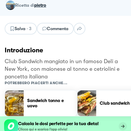
ricetta
di
pietro
Salva
·
3
Commenta
Introduzione
Club Sandwich mangiato in un famoso Deli a
New York, con maionese al tonno e cetriolini e
pancetta italiana
POTREBBERO PIACERTI ANCHE...
Sandwich tonno e
Club sandwich
uovo
Calcola le dosi perfette per la tua dieta!
Clicca qui e scarica l’app olivia!