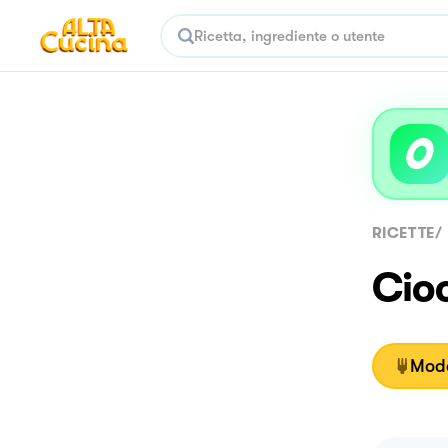
RICETTE
/
Cio
Moda