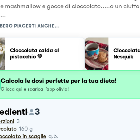
e mashmallow e gocce di cioccolato.....o un ciuff
...
BERO PIACERTI ANCHE...
Cioccolata calda al
Cioccolata
pistacchio 💚
Nesquik
Calcola le dosi perfette per la tua dieta!
Clicca qui e scarica l’app olivia!
edienti
3
orzioni
3
occolato
160
g
cioccolato in scaglie
q.b.