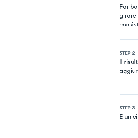
Far bol
girare
consis
STEP
2
Il ris
aggiun
STEP
3
E un ci