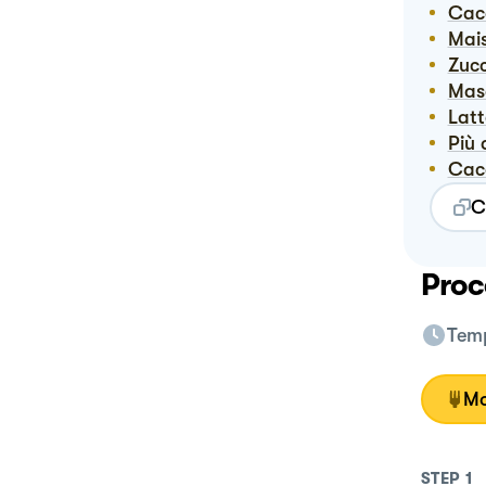
Ca
Ma
Zuc
Ma
Lat
Pi
Ca
C
Proc
Temp
Mo
STEP
1