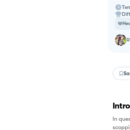
Tem
Dif
Hea
Sa
Intr
In que
scoppi