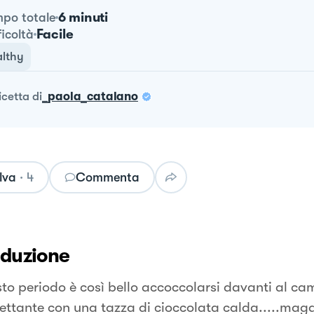
6 minuti
po totale
Facile
ficoltà
lthy
ricetta
di
_paola_catalano
lva
·
4
Commenta
oduzione
sto periodo è così bello accoccolarsi davanti al ca
ettante con una tazza di cioccolata calda.....maga