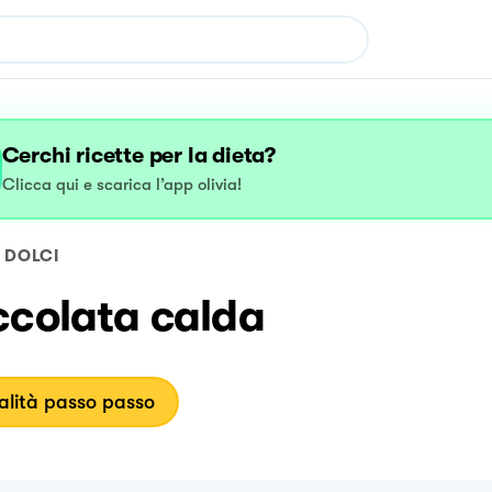
Cerchi ricette per la dieta?
Clicca qui e scarica l’app olivia!
DOLCI
ccolata calda
lità passo passo