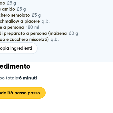
cao
25
g
is amido
25
g
chero semolato
25
g
schmallow a piacere
q.b.
te a persona
180
ml
ù di preparato a persona (maizena
60
g
cao e zucchero miscelati)
q.b.
opia ingredienti
edimento
6 minuti
o totale
dalità passo passo