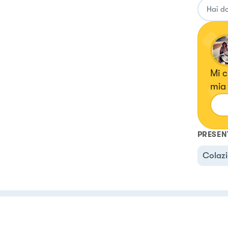
Mi c
mia 
ma amo sperimentare anche ricette con erbe e fiori, confetture e
liqu
PRESEN
Colaz