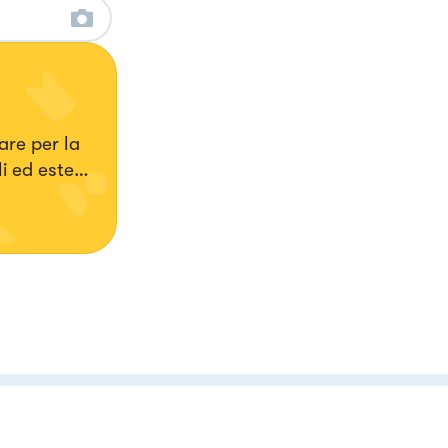
are per la
i ed esteri,