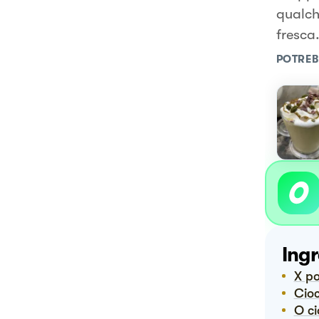
qualch
fresca.
POTREB
Ingr
X p
Ci
O 