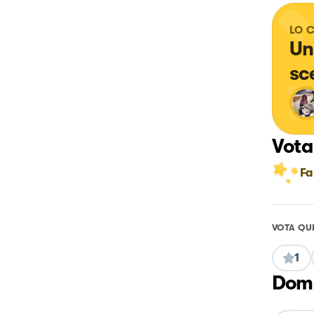
LO 
Un
sce
Vota
Fa
VOTA QU
1
Doma