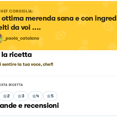
CHEF CONSIGLIA:
 ottima merenda sana e con ingredi
lti da voi ....
_paola_catalano
 la ricetta
i sentire la tua voce, chef!
ESTA RICETTA
2
3
4
5
nde e recensioni