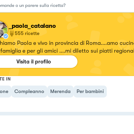
_paola_catalano
555
ricette
hiamo Paola e vivo in provincia di Roma....amo cucin
famiglia e per gli amici ....mi diletto sui piatti regional
Visita il profilo
ori. Seguitemi!!!! Su... #fattierifattiamodomio
TE IN
ione
Compleanno
Merenda
Per bambini