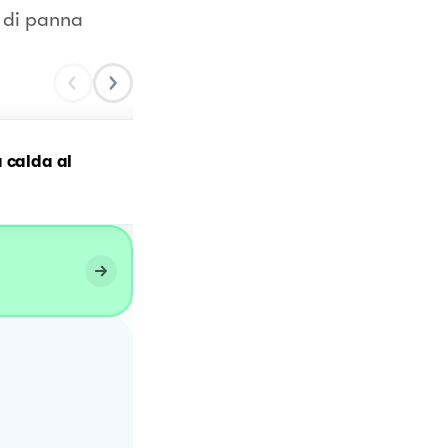
o di panna
 calda al
Brioche al cioccolato 🍫