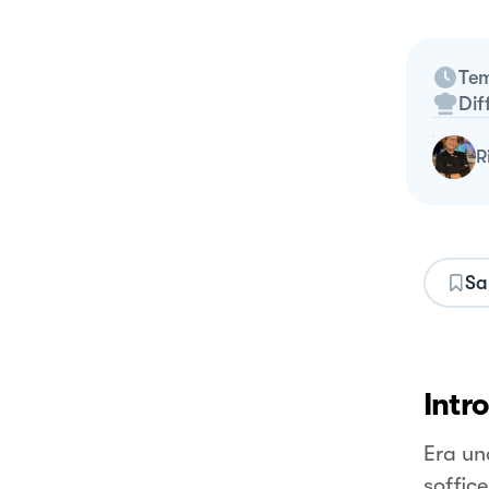
Tem
Dif
Sa
Intr
Era un
soffic