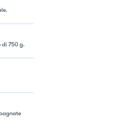
le.
 di 750 g.
 bagnate