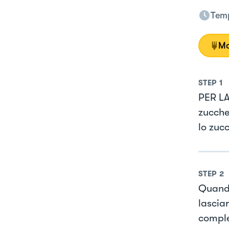
Temp
Mo
STEP
1
PER LA
zuccher
lo zuc
STEP
2
Quando 
lasciar
comple