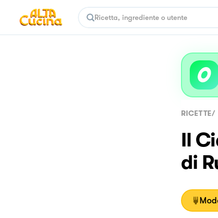
RICETTE
/
Il C
di 
Moda