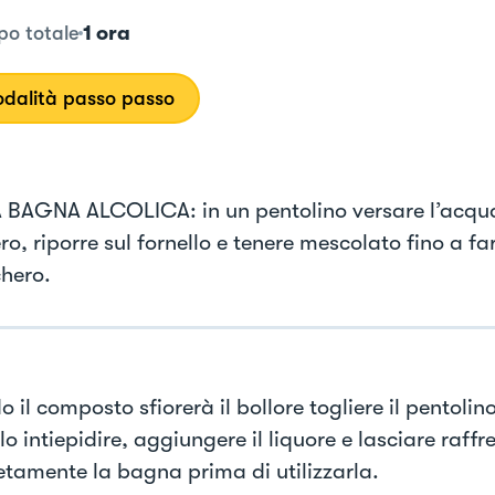
1 ora
o totale
dalità passo passo
 BAGNA ALCOLICA: in un pentolino versare l’acqua
o, riporre sul fornello e tenere mescolato fino a far
chero.
il composto sfiorerà il bollore togliere il pentolino
lo intiepidire, aggiungere il liquore e lasciare raff
tamente la bagna prima di utilizzarla.