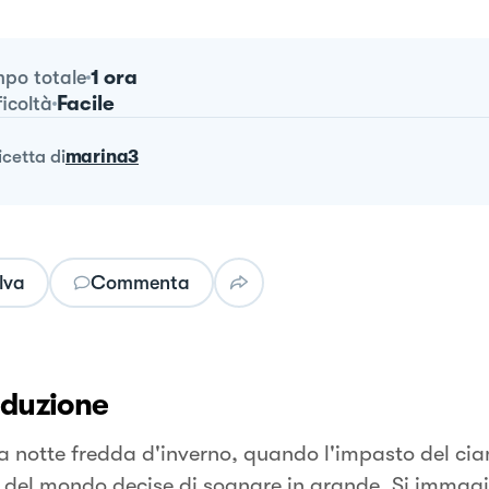
1 ora
po totale
Facile
ficoltà
ricetta
di
marina3
lva
Commenta
oduzione
a notte fredda d'inverno, quando l'impasto del ci
e del mondo decise di sognare in grande. Si immag