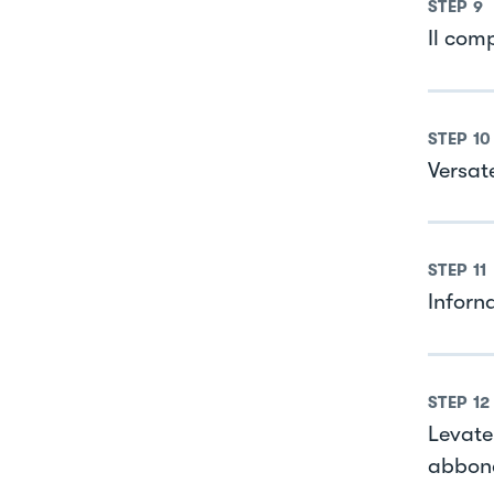
STEP
9
Il com
STEP
10
Versat
STEP
11
Inforn
STEP
12
Levate
abbond