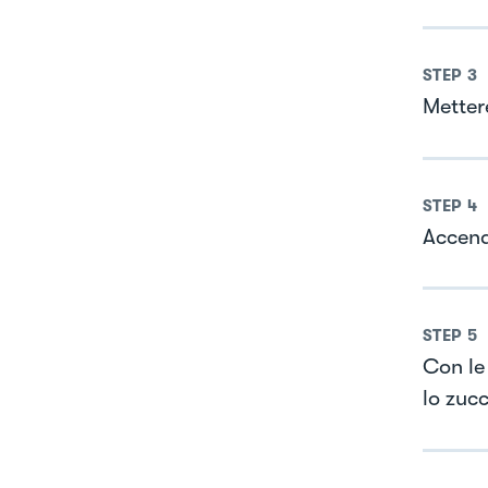
STEP
3
Metter
STEP
4
Accende
STEP
5
Con le 
lo zuc