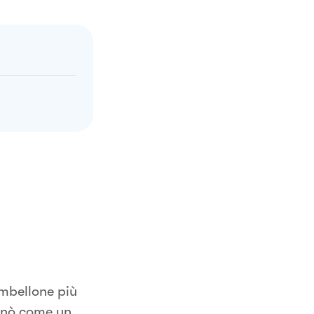
ambellone più
inò come un