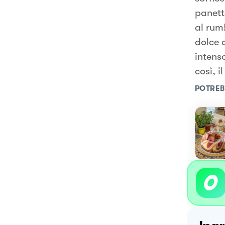
panett
al rum!
dolce 
intens
così, 
POTREB