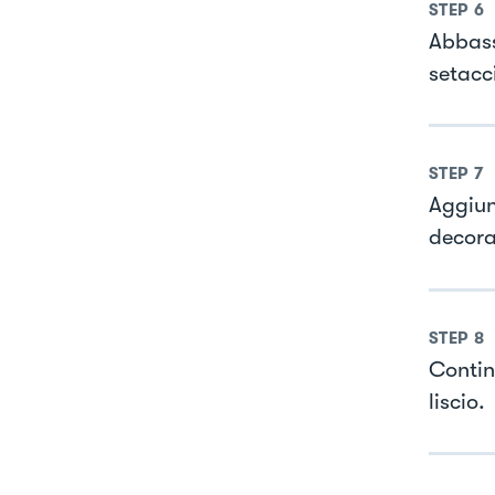
STEP
6
Abbass
setacci
STEP
7
Aggiun
decora
STEP
8
Contin
liscio.