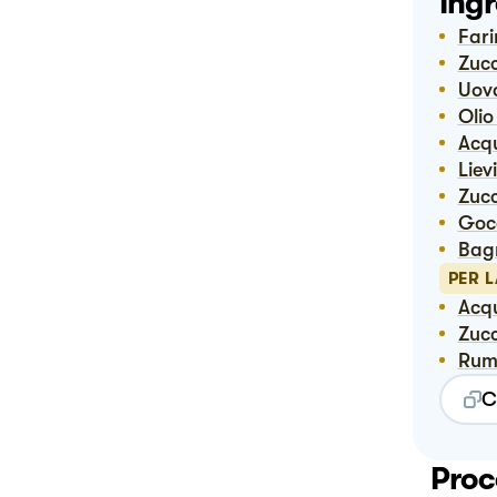
Ingr
Far
Zuc
Uov
Oli
Ac
Lie
Zuc
Go
Bag
PER 
Ac
Zuc
Ru
C
Proc