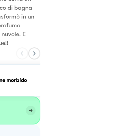
aco di bagna
rasformò in un
 profumo
 nuvole. E
e!!
ne morbido
SOGNO DI PESCA