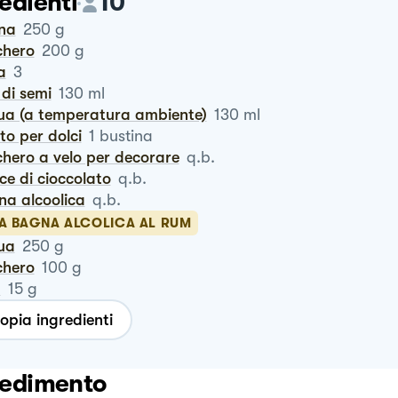
edienti
10
ina
250
g
chero
200
g
a
3
o di semi
130
ml
qua (a temperatura ambiente)
130
ml
vito per dolci
1
bustina
chero a velo per decorare
q.b.
cce di cioccolato
q.b.
na alcoolica
q.b.
LA BAGNA ALCOLICA AL RUM
qua
250
g
chero
100
g
m
15
g
opia ingredienti
edimento