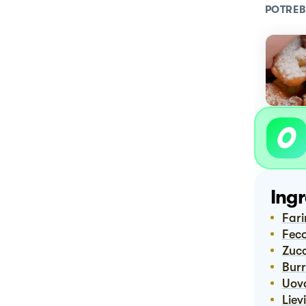
POTREB
Ingr
Far
Fec
Zuc
Bur
Uov
Lie