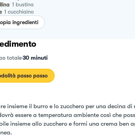
llina
1
bustina
le
1
cucchiaino
opia ingredienti
edimento
30 minuti
o totale
dalità passo passo
e insieme il burro e lo zucchero per una decina di m
dovrà essere a temperatura ambiente così che pos
bile insieme allo zucchero e formi una crema ben a
nea.