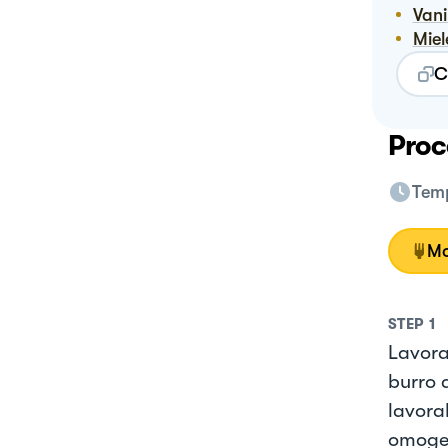
Vani
Mie
C
Proc
Temp
Mo
STEP
1
Lavorar
burro 
lavora
omoge