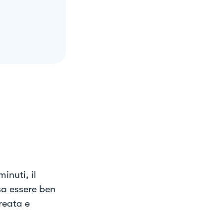
inuti, il
sa essere ben
reata e