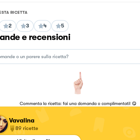
ESTA RICETTA
2
3
4
5
nde e recensioni
Commenta la ricetta: fai una domanda o complimentati! 😋
Vavalina
89
ricette