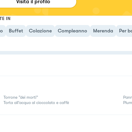
Visita il profilo
TE IN
no
Buffet
Colazione
Compleanno
Merenda
Per b
Torrone “dei morti”
Pann
Torta all’acqua al cioccolato e caffè
Plum