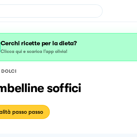
Cerchi ricette per la dieta?
Clicca qui e scarica l’app olivia!
DOLCI
belline soffici
lità passo passo