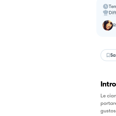
Tem
Dif
Sa
Intr
Le ciam
portar
gustos