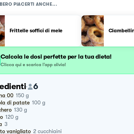
BERO PIACERTI ANCHE...
Frittelle soffici di mele
Ciambellin
Calcola le dosi perfette per la tua dieta!
Clicca qui e scarica l’app olivia!
edienti
6
ina 00
150
g
ola di patate
100
g
chero
130
g
ro
120
g
a
3
vito vanigliato
2
cucchiaini