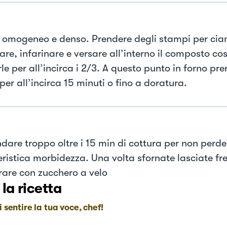
o omogeneo e denso. Prendere degli stampi per cia
re, infarinare e versare all’interno il composto co
le per all’incirca i 2/3. A questo punto in forno pre
er all’incirca 15 minuti o fino a doratura.
dare troppo oltre i 15 min di cottura per non perder
eristica morbidezza. Una volta sfornate lasciate fr
rare con zucchero a velo
 la ricetta
i sentire la tua voce, chef!