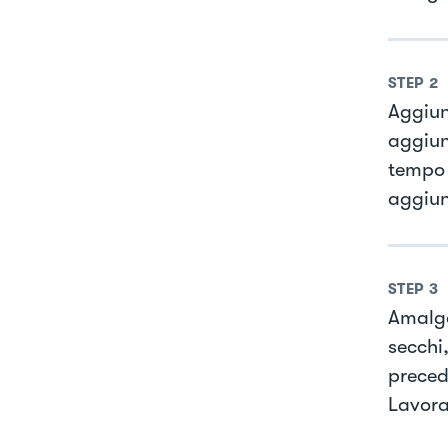
STEP
2
Aggiun
aggiun
tempo 
aggiun
STEP
3
Amalga
secchi,
preced
Lavora