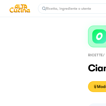
RICETTE
/
Ciam
Moda