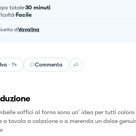
30 minuti
po totale
Facile
ficoltà
ricetta
di
Vavalina
lva
·
14
Commenta
oduzione
belle soffici al forno sono un’ idea per tutti color
e a tavola a colazione o a merenda un dolce genui
o