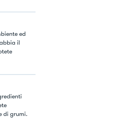
biente ed
abbia il
otete
redienti
ete
 di grumi.