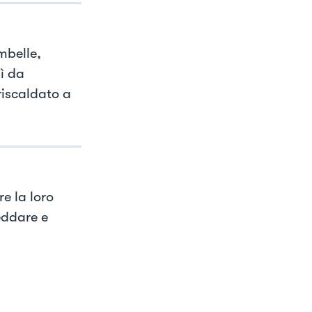
mbelle,
sì da
riscaldato a
e la loro
eddare e