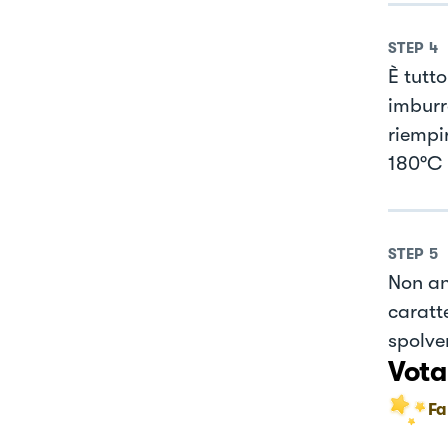
STEP
4
È tutt
imburra
riempir
180°C p
STEP
5
Non an
caratt
spolve
Vota
Fa