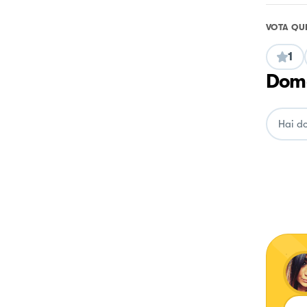
VOTA QU
1
Doma