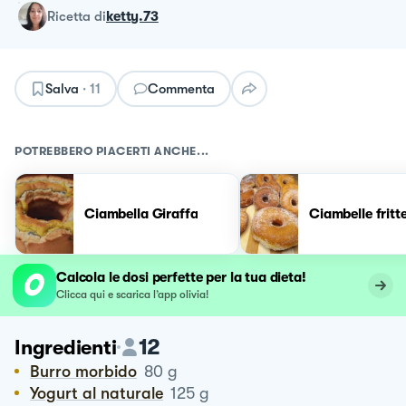
ricetta
di
ketty.73
Salva
·
11
Commenta
POTREBBERO PIACERTI ANCHE...
Ciambella Giraffa
Ciambelle fritt
Calcola le dosi perfette per la tua dieta!
Clicca qui e scarica l’app olivia!
12
Ingredienti
Burro morbido
80
g
Yogurt al naturale
125
g