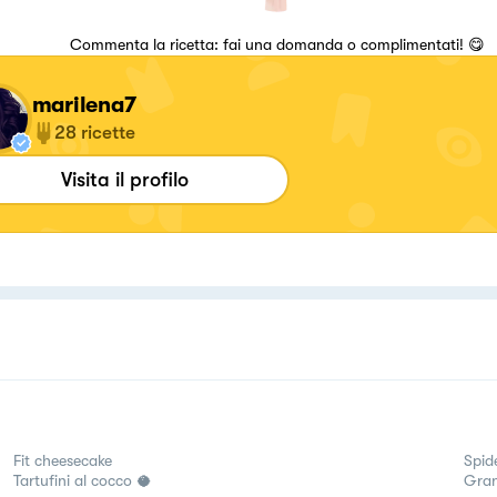
Commenta la ricetta: fai una domanda o complimentati! 😋
marilena7
28
ricette
Visita il profilo
Fit cheesecake
Spid
Tartufini al cocco 🥥
Gran