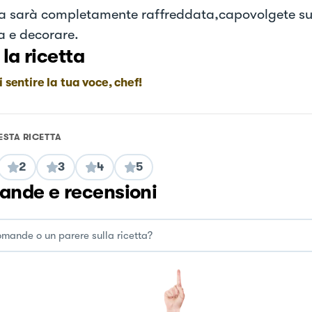
 sarà completamente raffreddata,capovolgete su
a e decorare.
 la ricetta
i sentire la tua voce, chef!
ESTA RICETTA
2
3
4
5
nde e recensioni