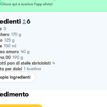
Clicca qui e scarica l’app olivia!
edienti
6
a
3
chero
170
g
ro
125
g
te
150
ml
cao amaro
40
g
ina 00
190
g
cotti pan di stelle sbriciolati
4
vito per dolci
1
bustina
opia ingredienti
edimento