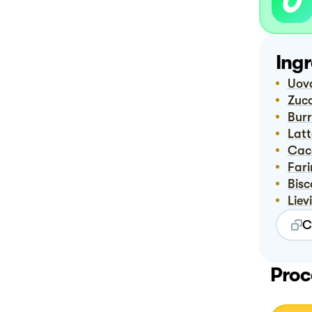
Ingr
Uov
Zuc
Bur
Lat
Ca
Far
Bis
Lie
C
Proc