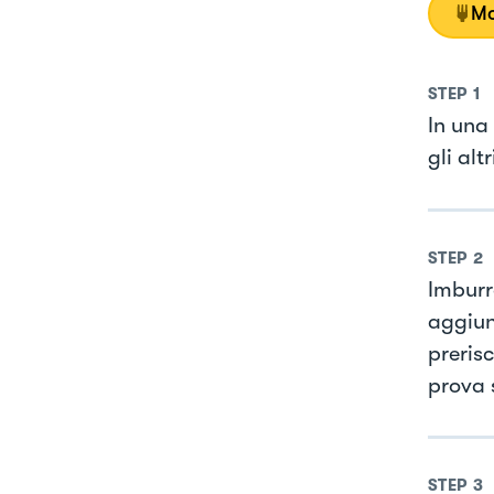
Mo
STEP
1
In una
gli alt
STEP
2
Imburr
aggiun
preris
prova s
STEP
3