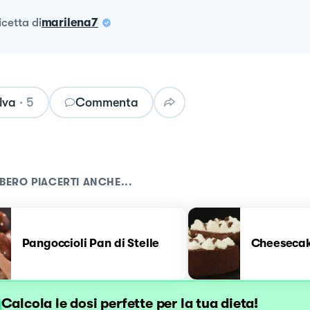
ricetta
di
marilena7
lva
·
5
Commenta
BERO PIACERTI ANCHE...
Pangoccioli Pan di Stelle
Cheesecake
Calcola le dosi perfette per la tua dieta!