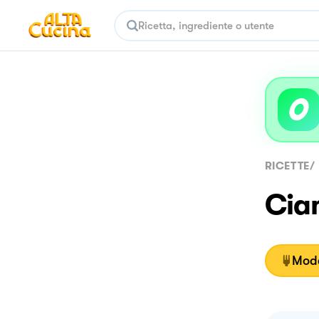
RICETTE
/
Ciam
Moda