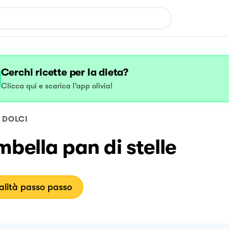
Cerchi ricette per la dieta?
Clicca qui e scarica l’app olivia!
DOLCI
bella pan di stelle
lità passo passo