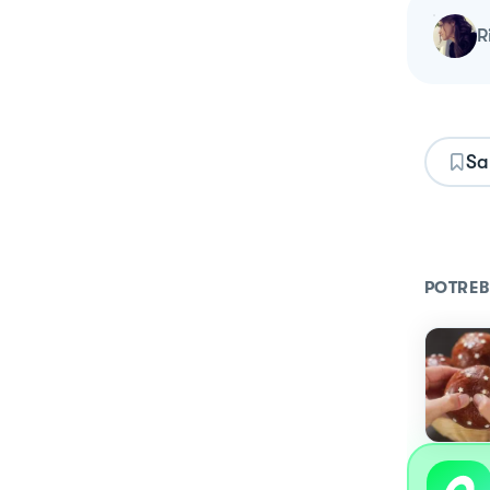
Sa
POTREB