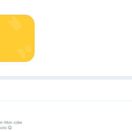
er-Man cake
ola 😋