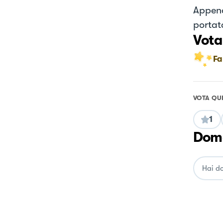
Appena
portat
Vota
Fa
VOTA QU
1
Doma