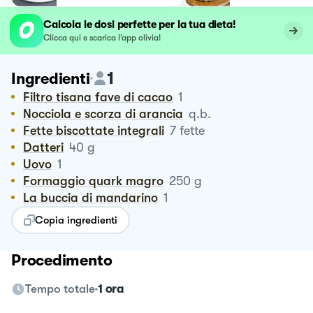
Calcola le dosi perfette per la tua dieta!
Clicca qui e scarica l’app olivia!
1
Ingredienti
Filtro tisana fave di cacao
1
Nocciola e scorza di arancia
q.b.
Fette biscottate integrali
7
fette
Datteri
40
g
Uovo
1
Formaggio quark magro
250
g
La buccia di mandarino
1
Copia ingredienti
Procedimento
Tempo totale
1 ora