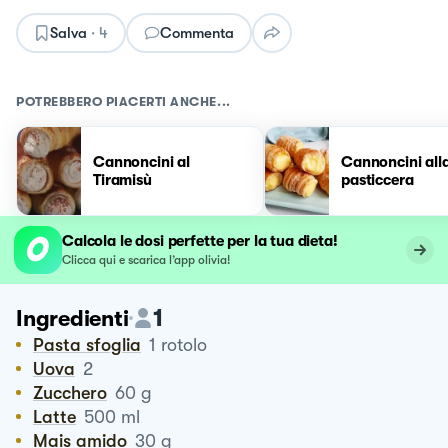
Salva
·
4
Commenta
POTREBBERO PIACERTI ANCHE...
Cannoncini al
Cannoncini all
Tiramisù
pasticcera
Calcola le dosi perfette per la tua dieta!
Clicca qui e scarica l’app olivia!
1
Ingredienti
Pasta sfoglia
1
rotolo
Uova
2
Zucchero
60
g
Latte
500
ml
Mais amido
30
g