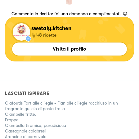
Commenta la ricetta: fai una domanda o complimentati! 😋
swetaly.kitchen
48
ricette
Visita il profilo
LASCIATI ISPIRARE
Clafoutis Tart alle ciliegie - Flan alle ciliegie racchiuso in un
fragrante guscio di pasta frolla
Ciambelle fritte.
Frappe
Ciambella tiramisù, paradisiaca
Castagnole calabresi
Arancine di carnevale