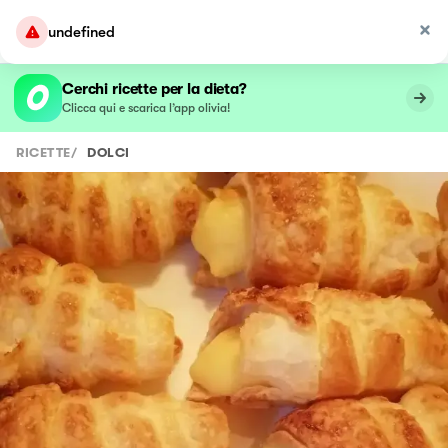
undefined
Cerchi ricette per la dieta?
Clicca qui e scarica l’app olivia!
RICETTE
/
DOLCI