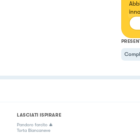
Abbi
inno
💪Ne
PRESEN
Compl
LASCIATI ISPIRARE
Pandoro farcito 🎄
Torta Biancaneve