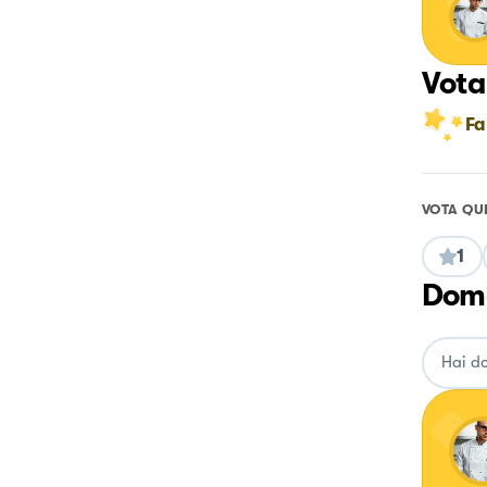
Vota
Fa
VOTA QU
1
Doma