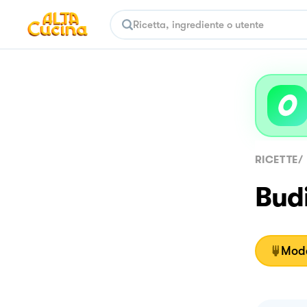
RICETTE
/
Budi
Moda