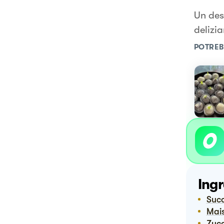
Un des
delizia
POTREB
Ingr
Suc
Ma
Zuc