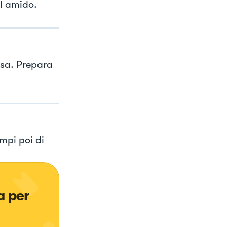
ll amido.
nsa. Prepara
ampi poi di
a per 