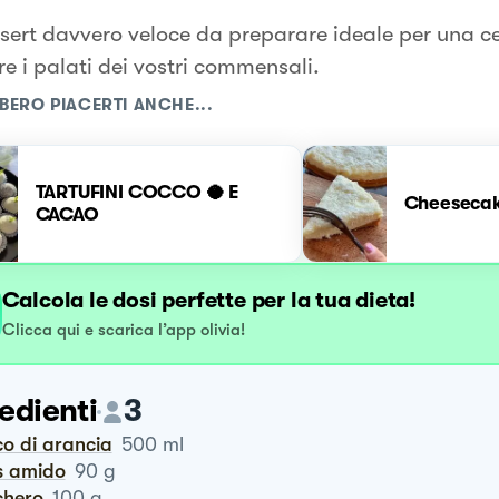
sert davvero veloce da preparare ideale per una c
re i palati dei vostri commensali.
BERO PIACERTI ANCHE...
TARTUFINI COCCO 🥥 E
Cheesecak
CACAO
Calcola le dosi perfette per la tua dieta!
Clicca qui e scarica l’app olivia!
edienti
3
co di arancia
500
ml
is amido
90
g
chero
100
g