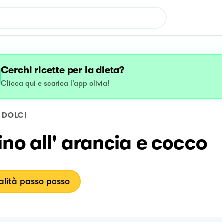
Cerchi ricette per la dieta?
Clicca qui e scarica l’app olivia!
DOLCI
no all' arancia e cocco
lità passo passo