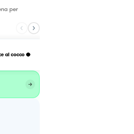
ena per
e al cocco 🥥
Budino al cocco