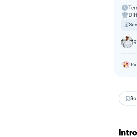
Tem
Dif
Sen
Pa
Sa
Intr