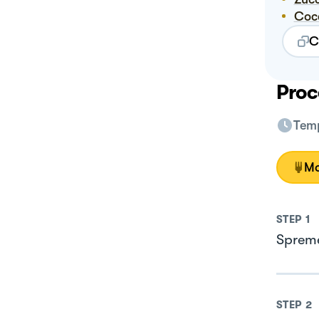
Co
C
Proc
Temp
Mo
STEP
1
Spremet
STEP
2