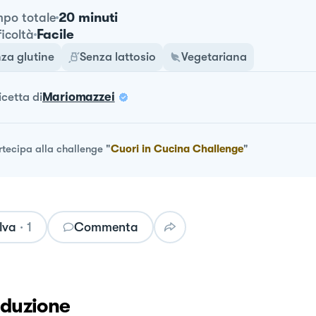
20 minuti
po totale
Facile
ficoltà
za glutine
Senza lattosio
Vegetariana
ricetta
di
Mariomazzei
rtecipa alla challenge
"
Cuori in Cucina Challenge
"
lva
·
1
Commenta
oduzione