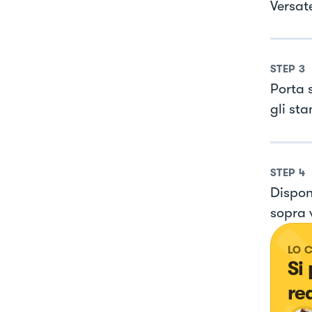
Versat
STEP
3
Porta 
gli sta
STEP
4
Disponi
sopra 
LO 
Si
re