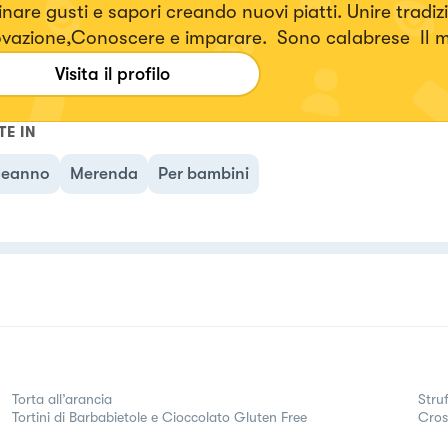
nare gusti e sapori creando nuovi piatti. Unire tradiz
vazione,Conoscere e imparare. Sono calabrese Il mio motto
ver give up 💪
Visita il profilo
TE IN
eanno
Merenda
Per bambini
Torta all’arancia
Struf
Tortini di Barbabietole e Cioccolato Gluten Free
Cros