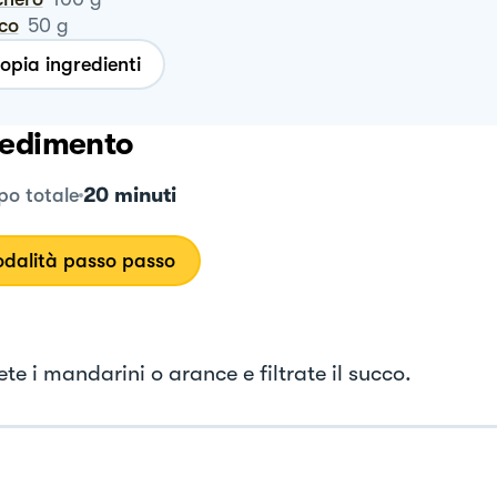
cco
50
g
opia ingredienti
edimento
20 minuti
o totale
dalità passo passo
e i mandarini o arance e filtrate il succo.