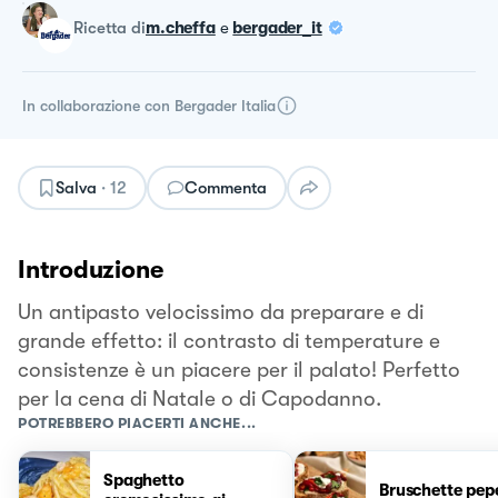
ricetta
di
m.cheffa
e
bergader_it
In collaborazione con
Bergader Italia
Salva
·
12
Commenta
Introduzione
Un antipasto velocissimo da preparare e di
grande effetto: il contrasto di temperature e
consistenze è un piacere per il palato! Perfetto
per la cena di Natale o di Capodanno.
POTREBBERO PIACERTI ANCHE...
Spaghetto
Bruschette pep