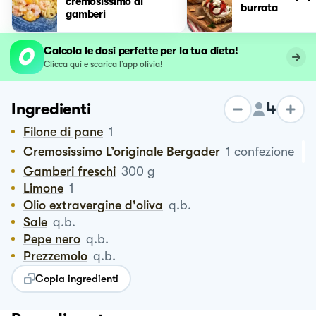
cremosissimo ai
burrata
gamberi
Calcola le dosi perfette per la tua dieta!
Clicca qui e scarica l’app olivia!
4
Ingredienti
Filone di pane
1
Cremosissimo L’originale Bergader
1
confezione
Gamberi freschi
300
g
Limone
1
Olio extravergine d'oliva
q.b.
Sale
q.b.
Pepe nero
q.b.
Prezzemolo
q.b.
Copia ingredienti