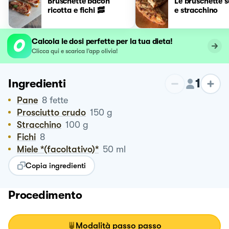
Bruschette bacon
Le bruschette s
ricotta e fichi 🥓
e stracchino
Calcola le dosi perfette per la tua dieta!
Clicca qui e scarica l’app olivia!
1
Ingredienti
Pane
8
fette
Prosciutto crudo
150
g
Stracchino
100
g
Fichi
8
Miele *(facoltativo)*
50
ml
Copia ingredienti
Procedimento
Modalità passo passo