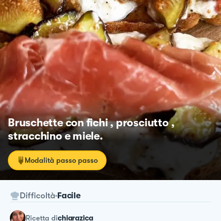
Bruschette con fichi , prosciutto ,
stracchino e miele.
Modalità passo passo
Difficoltà
Facile
ricetta
di
chiarazica