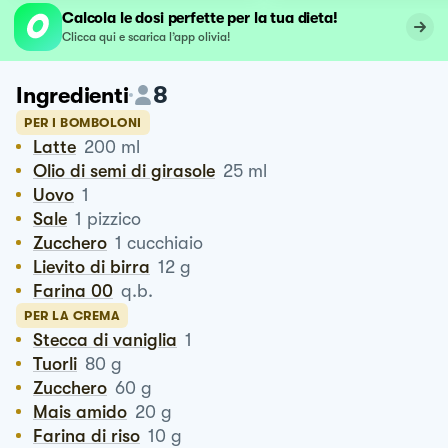
Calcola le dosi perfette per la tua dieta!
Clicca qui e scarica l’app olivia!
8
Ingredienti
PER I BOMBOLONI
Latte
200
ml
Olio di semi di girasole
25
ml
Uovo
1
Sale
1
pizzico
Zucchero
1
cucchiaio
Lievito di birra
12
g
Farina 00
q.b.
PER LA CREMA
Stecca di vaniglia
1
Tuorli
80
g
Zucchero
60
g
Mais amido
20
g
Farina di riso
10
g