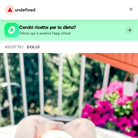
undefined
Cerchi ricette per la dieta?
Clicca qui e scarica l’app olivia!
RICETTE
/
DOLCI