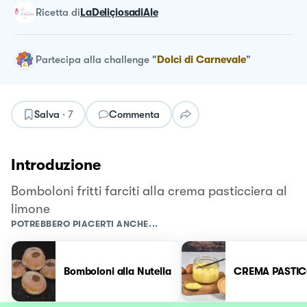
ricetta
di
LaDeliçiosadiAle
Partecipa alla challenge
"
Dolci di Carnevale
"
Salva
·
7
Commenta
Introduzione
Bomboloni fritti farciti alla crema pasticciera al
limone
POTREBBERO PIACERTI ANCHE...
Bomboloni alla Nutella
CREMA PASTI