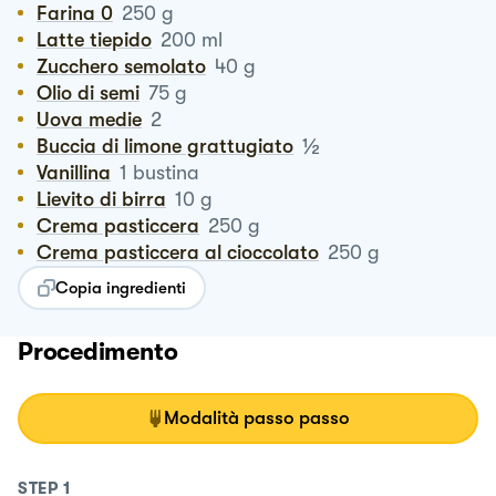
Farina 0
250
g
Latte tiepido
200
ml
Zucchero semolato
40
g
Olio di semi
75
g
Uova medie
2
½
Buccia di limone grattugiato
Vanillina
1
bustina
Lievito di birra
10
g
Crema pasticcera
250
g
Crema pasticcera al cioccolato
250
g
Copia ingredienti
Procedimento
Modalità passo passo
STEP
1