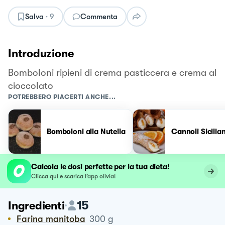
Salva
·
9
Commenta
Introduzione
Bomboloni ripieni di crema pasticcera e crema al
cioccolato
POTREBBERO PIACERTI ANCHE...
Bomboloni alla Nutella
Cannoli Sicilian
Calcola le dosi perfette per la tua dieta!
Clicca qui e scarica l’app olivia!
15
Ingredienti
Farina manitoba
300
g