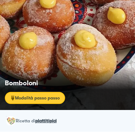
Bomboloni
Modalità passo passo
ricetta
di
piattitipici