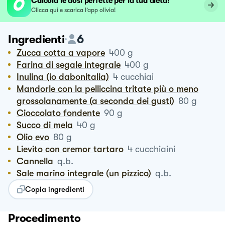
Calcola le dosi perfette per la tua dieta!
Clicca qui e scarica l’app olivia!
6
Ingredienti
Zucca cotta a vapore
400
g
Farina di segale integrale
400
g
Inulina (io dabonitalia)
4
cucchiai
Mandorle con la pelliccina tritate più o meno
grossolanamente (a seconda dei gusti)
80
g
Cioccolato fondente
90
g
Succo di mela
40
g
Olio evo
80
g
Lievito con cremor tartaro
4
cucchiaini
Cannella
q.b.
Sale marino integrale (un pizzico)
q.b.
Copia ingredienti
Procedimento