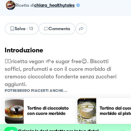
ricetta
di
chiara_healthytales
Salva
·
13
Commenta
Introduzione
👉🏻ricetta vegan 🌱e sugar free😉. Biscotti
soffici, profumati e con il cuore morbido di
cremoso cioccolato fondente senza zuccheri
aggiunti.
POTREBBERO PIACERTI ANCHE...
Tortino di cioccolato
Tortino dal cuo
con cuore morbido
morbido al pis