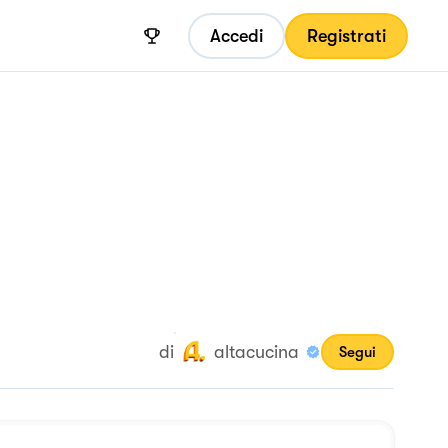
Accedi
Registrati
di
altacucina
Segui