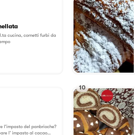
mellata
l.ta cucina, cornetti furbi da
tempo
10
re l'impasto del panbrioche?
reare l' impasto al cacao