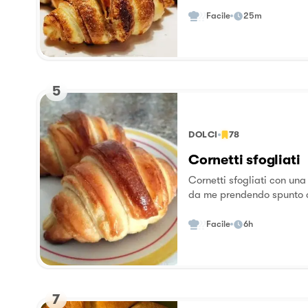
fast soddisfano a pieno le
colazione o merenda al ba
Facile
25m
5
DOLCI
78
Cornetti sfogliati
Cornetti sfogliati con una tecnica più 
da me prendendo spunto da
che non c'entravano prop
Facile
6h
7