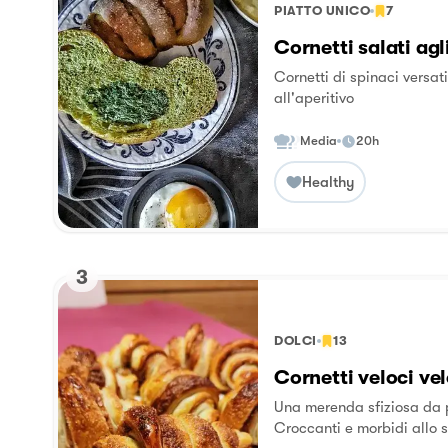
PIATTO UNICO
7
Cornetti salati agl
Cornetti di spinaci versati
all'aperitivo
Media
20h
Healthy
3
DOLCI
13
Cornetti veloci vel
Una merenda sfiziosa da 
Croccanti e morbidi allo s