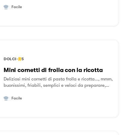
piccolo sgarro, quindi cosa c’è di meglio di un ottimo
cornetto per iniziare la giornata ?
Facile
DOLCI
5
Mini cornetti di frolla con la ricotta
Deliziosi mini cornetti di pasta frolla e ricotta..., mmm,
buonissimi, friabili, semplici e veloci da preparare,
vuoti, con il ripieno di marmellata o cioccolato...,
adatti per la colazione o la merenda, la mia figlia le
Facile
adora( e io pure :)). Una goduria per il palato.