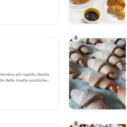
 voglie improvvise di
r. Provare per credere.😉
6
rapida ideata
 delle ricette asiatiche
rio niente 😂😂
8