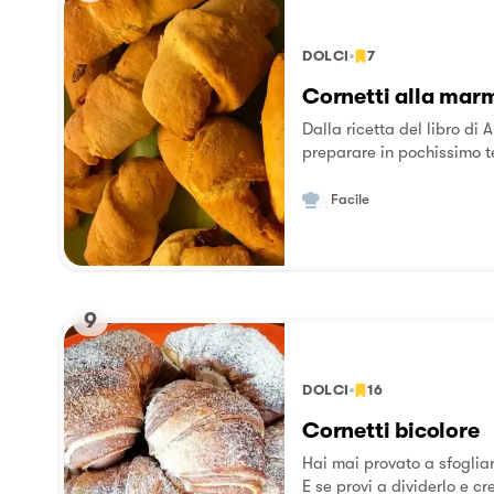
DOLCI
7
Cornetti alla mar
Dalla ricetta del libro di A
preparare in pochissimo 
Facile
9
DOLCI
16
Cornetti bicolore
Hai mai provato a sfoglia
E se provi a dividerlo e c