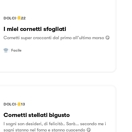
DOLCI
22
I miei cornetti sfogliati
Cornetti super croccanti dal primo all'ultimo morso 😋
Facile
DOLCI
13
Cornetti stellati bigusto
I sogni son desideri, di felicità.. Sarà... secondo me i
sogni stanno nel forno e stanno cuocendo 😋