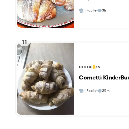
vedrai che goduria!!!!
Facile
3h
11
DOLCI
16
Cornetti KinderBu
Facile
25m