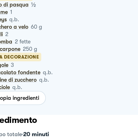
½
vo di pasqua
ume
1
leys
q.b.
chero a velo
60
g
li
2
lomba
2
fette
scarpone
250
g
LA DECORAZIONE
gole
3
occolato fondente
q.b.
lline di zucchero
q.b.
ciole
q.b.
opia ingredienti
edimento
20 minuti
o totale