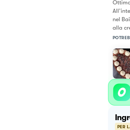
Ottimo
All’int
nel Ba
alla c
POTREB
Ingr
PER 