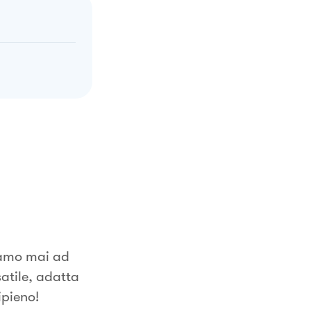
iamo mai ad
satile, adatta
ipieno!