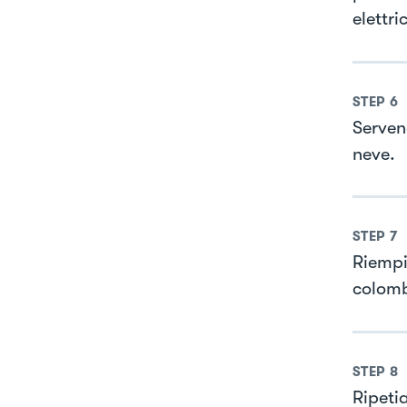
elettri
STEP
6
Serven
neve.
STEP
7
Riempi
colomb
STEP
8
Ripeti