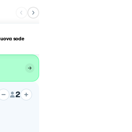
Uova sode con maionese
i uova sode
e….
2