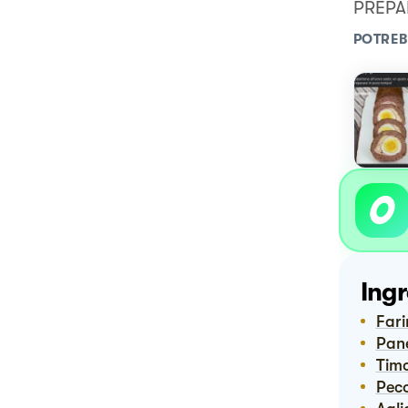
PREPAR
POTREB
Ingr
Far
Pa
Tim
Pec