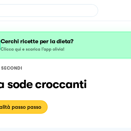
Cerchi ricette per la dieta?
Clicca qui e scarica l’app olivia!
SECONDI
a sode croccanti
lità passo passo