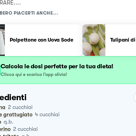
ARE....
BERO PIACERTI ANCHE...
Polpettone con Uova Sode
Tulipani d
Calcola le dosi perfette per la tua dieta!
Clicca qui e scarica l’app olivia!
edienti
ina
2
cucchiai
ne grattugiato
4
cucchiai
o
q.b.
orino
2
cucchiai