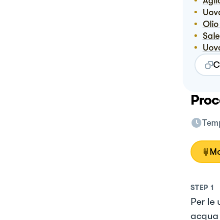
Agl
Uo
Oli
Sale
Uov
C
Proc
Temp
Mo
STEP
1
Per le 
acqua 