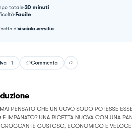
30 minuti
po totale
Facile
ficoltà
ricetta
di
visciola.versilia
lva
·
1
Commenta
oduzione
 MAI PENSATO CHE UN UOVO SODO POTESSE ESS
O E IMPANATO? UNA RICETTA NUOVA CON UNA PA
 CROCCANTE GUSTOSO, ECONOMICO E VELOCE