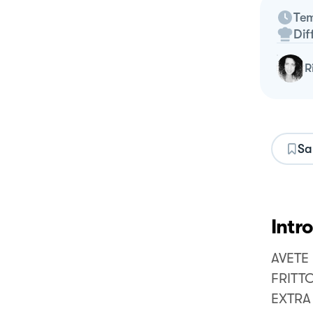
Tem
Dif
Sa
Intr
AVETE
FRITT
EXTRA