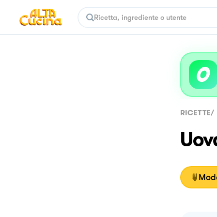
RICETTE
/
Uov
Moda