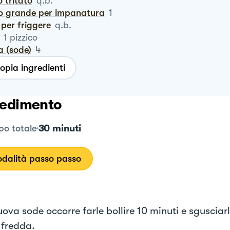
io tritato
q.b.
vo grande per impanatura
1
o per friggere
q.b.
1
pizzico
a (sode)
4
opia ingredienti
edimento
30 minuti
o totale
dalità passo passo
uova sode occorre farle bollire 10 minuti e sgusciarl
fredda.