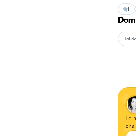
1
Doma
La m
che 