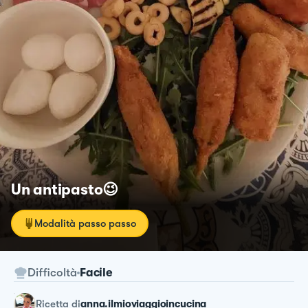
Un antipasto😉
Modalità passo passo
Difficoltà
Facile
ricetta
di
anna.ilmioviaggioincucina