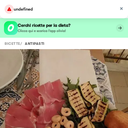
undefined
Cerchi ricette per la dieta?
Clicca qui e scarica l’app olivia!
RICETTE
/
ANTIPASTI