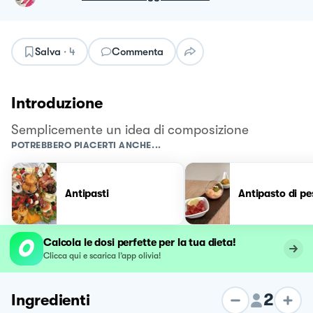
Salva
·
4
Commenta
Introduzione
Semplicemente un idea di composizione
POTREBBERO PIACERTI ANCHE...
Antipasti
Antipasto di pe
Calcola le dosi perfette per la tua dieta!
Clicca qui e scarica l’app olivia!
2
Ingredienti