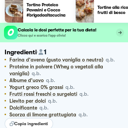
Tortino Proteico
Tortine alla ric
Pavesini e Cocco
frutti di bosco
#brigadaaltacucina
Calcola le dosi perfette per la tua dieta!
Clicca qui e scarica l’app olivia!
1
Ingredienti
Farina d'avena (gusto vaniglia o neutra)
q.b.
Proteine in polvere (Whey o vegetali alla
vaniglia)
q.b.
Albume d'uovo
q.b.
Yogurt greco 0% grassi
q.b.
Frutti rossi freschi o surgelati
q.b.
Lievito per dolci
q.b.
Dolcificante
q.b.
Scorza di limone grattugiata
q.b.
Copia ingredienti