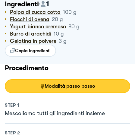
1
Ingredienti
Polpa di zucca cotta
100
g
Fiocchi di avena
20
g
Yogurt bianco cremoso
80
g
Burro di arachidi
10
g
Gelatina in polvere
3
g
Copia ingredienti
Procedimento
Modalità passo passo
STEP
1
Mescoliamo tutti gli ingredienti insieme
STEP
2