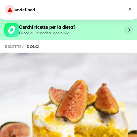
undefined
Cerchi ricette per la dieta?
Clicca qui e scarica l’app olivia!
RICETTE
/
DOLCI