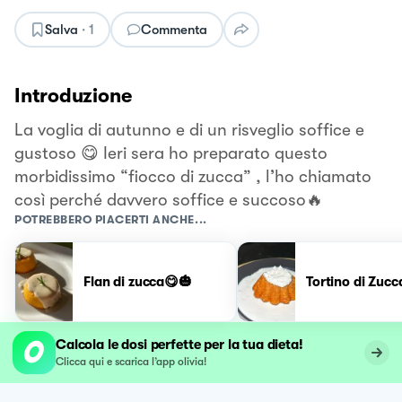
Salva
·
1
Commenta
Introduzione
La voglia di autunno e di un risveglio soffice e
gustoso 😋 Ieri sera ho preparato questo
morbidissimo “fiocco di zucca” , l’ho chiamato
così perché davvero soffice e succoso🔥
POTREBBERO PIACERTI ANCHE...
Flan di zucca😋🎃
Tortino di Zucc
Calcola le dosi perfette per la tua dieta!
Clicca qui e scarica l’app olivia!