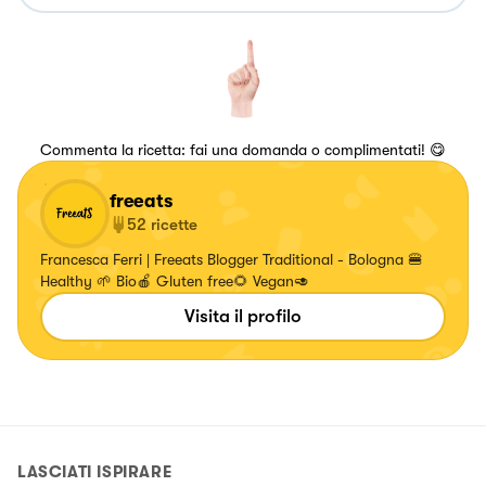
Commenta la ricetta: fai una domanda o complimentati! 😋
freeats
52
ricette
Francesca Ferri | Freeats Blogger Traditional - Bologna 🍔
Healthy 🌱 Bio🍎 Gluten free🌻 Vegan🥑
Visita il profilo
LASCIATI ISPIRARE