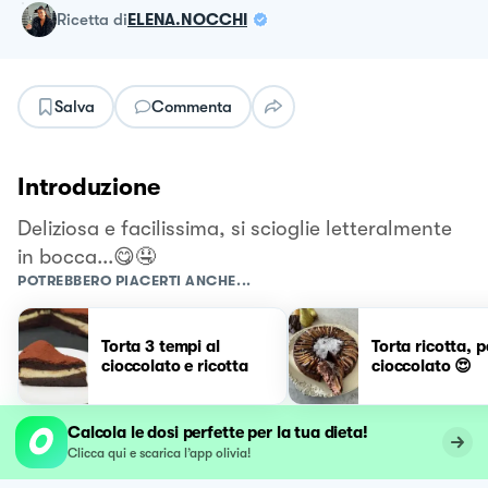
ricetta
di
ELENA.NOCCHI
Salva
Commenta
Introduzione
Deliziosa e facilissima, si scioglie letteralmente
in bocca...😋🤤
POTREBBERO PIACERTI ANCHE...
Torta 3 tempi al
Torta ricotta, p
cioccolato e ricotta
cioccolato 😍
Calcola le dosi perfette per la tua dieta!
Clicca qui e scarica l’app olivia!