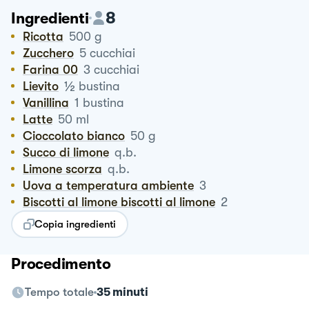
8
Ingredienti
Ricotta
500
g
Zucchero
5
cucchiai
Farina 00
3
cucchiai
½
Lievito
bustina
Vanillina
1
bustina
Latte
50
ml
Cioccolato bianco
50
g
Succo di limone
q.b.
Limone scorza
q.b.
Uova a temperatura ambiente
3
Biscotti al limone biscotti al limone
2
Copia ingredienti
Procedimento
Tempo totale
35 minuti