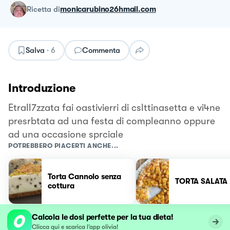
ricetta
di
monicarubino26hmail.com
Salva
·
6
Commenta
Introduzione
Etrall7zzata fai oastivierri di cslttinasetta e vi4ne
presrbtata ad una festa di compleanno oppure
ad una occasione sprciale
POTREBBERO PIACERTI ANCHE...
Torta Cannolo senza
TORTA SALATA
cottura
Calcola le dosi perfette per la tua dieta!
Clicca qui e scarica l’app olivia!