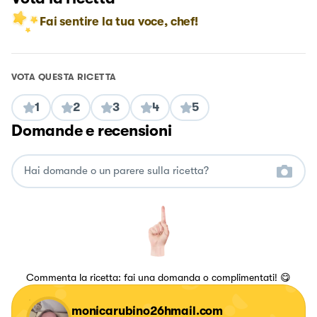
Fai sentire la tua voce, chef!
VOTA QUESTA RICETTA
1
2
3
4
5
Domande e recensioni
Commenta la ricetta: fai una domanda o complimentati! 😋
monicarubino26hmail.com