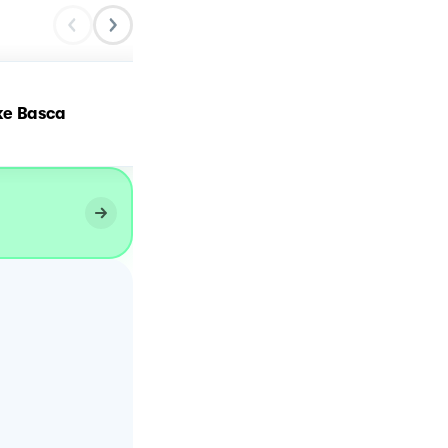
Cheesecake basca al
e Basca
pistacchio