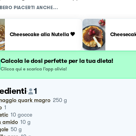
BERO PIACERTI ANCHE...
Cheesecake alla Nutella 🤎
Cheesecak
Calcola le dosi perfette per la tua dieta!
Clicca qui e scarica l’app olivia!
edienti
1
rmaggio quark magro
250
g
o
1
tetic
10
gocce
is amido
10
g
gole
50
g