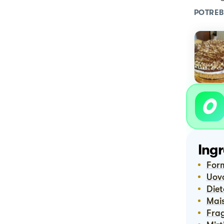
POTREB
Ingr
Fo
Uov
Die
Ma
Fra