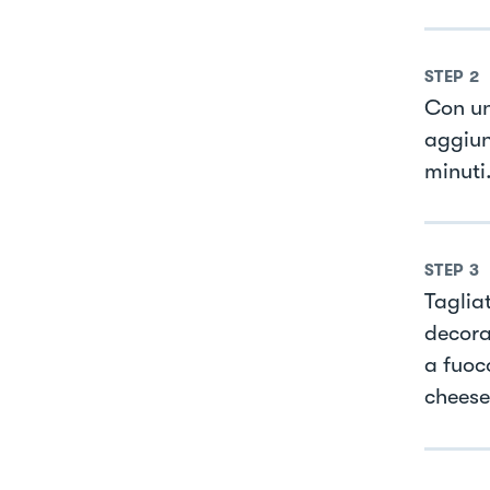
STEP
2
Con un
aggiun
minuti
STEP
3
Taglia
decora
a fuoc
cheesec