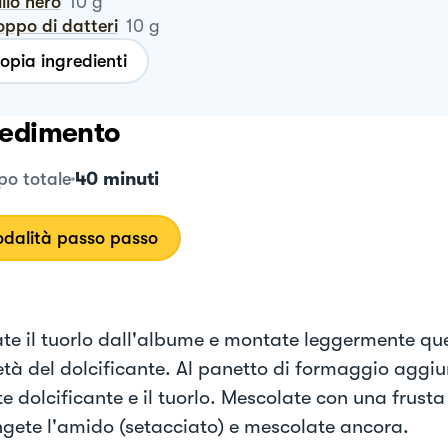
tillo nero
10
g
roppo di datteri
10
g
opia ingredienti
edimento
40 minuti
o totale
dalità passo passo
te il tuorlo dall'albume e montate leggermente que
tà del dolcificante. Al panetto di formaggio aggiu
e dolcificante e il tuorlo. Mescolate con una frusta 
gete l'amido (setacciato) e mescolate ancora.