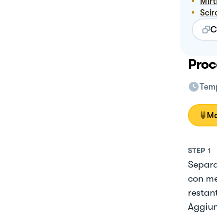
Mir
Sci
C
Proc
Temp
Mo
STEP
1
Separa
con me
restant
Aggiun