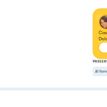
Casa
Dolc
Cuo
PRESEN
Al for