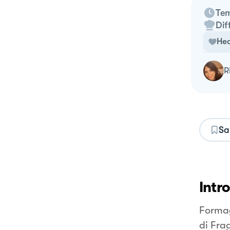
Tem
Dif
Hea
Sa
Intr
Formag
di Frag