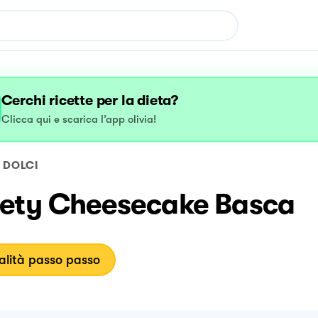
Cerchi ricette per la dieta?
Clicca qui e scarica l’app olivia!
DOLCI
ety Cheesecake Basca
lità passo passo