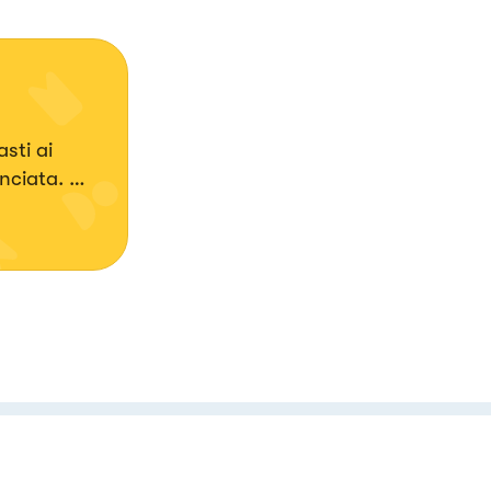
sti ai
anciata.