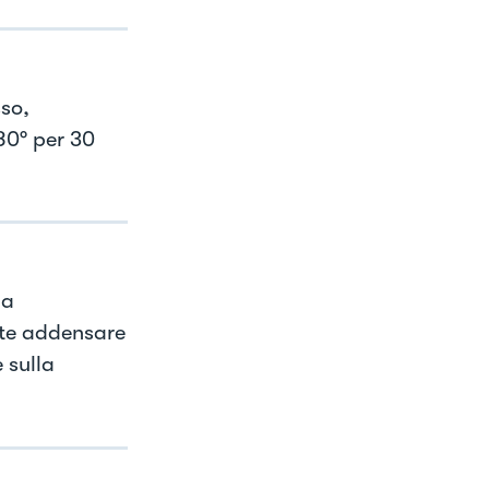
so,
80° per 30
la
ate addensare
 sulla