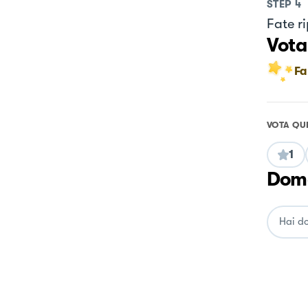
STEP
4
Fate ri
Vota
Fa
VOTA QU
1
Doma