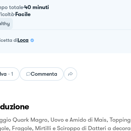
40 minuti
po totale
Facile
ficoltà
lthy
ricetta
di
Loca
lva
·
1
Commenta
oduzione
gio Quark Magro, Uovo e Amido di Mais, Topping
ole, Fragole, Mirtilli e Sciroppo di Datteri a decora