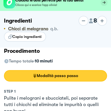
Calcola le dosi perfette per la tua dieta!
Clicca qui e scarica l’app olivia!
8
Ingredienti
Chicci di melograno
q.b.
Copia ingredienti
Procedimento
Tempo totale
10 minuti
Modalità passo passo
STEP
1
Pulite i melograni e sbucciateli, poi separate
tutti i chicchi ed eliminate le impurità o quelli
non buoni.