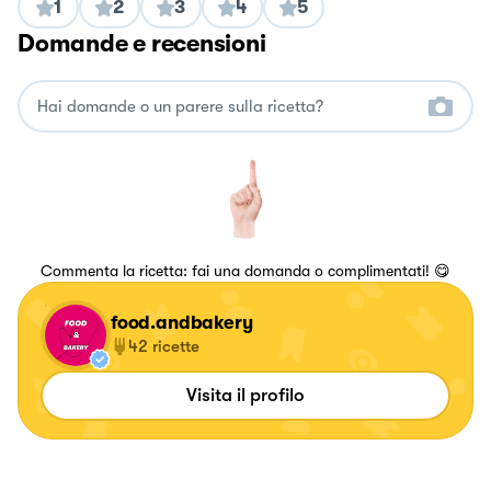
1
2
3
4
5
Domande e recensioni
Commenta la ricetta: fai una domanda o complimentati! 😋
food.andbakery
42
ricette
Visita il profilo