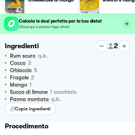
Calcola le dosi perfette per la tua dieta!
Clicca qui e scarica l’app olivia!
2
Ingredienti
Rum scuro
q.b.
Cocco
3
Ghiaccio
5
Fragole
2
Mango
1
Succo di limone
1
cucchiaio
Panna montata
q.b.
Copia ingredienti
Procedimento