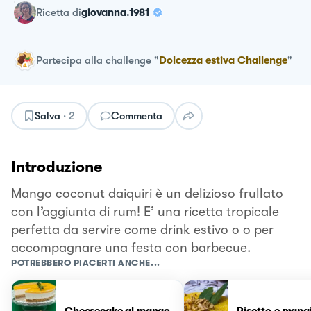
ricetta
di
giovanna.1981
Partecipa alla challenge
"
Dolcezza estiva Challenge
"
Salva
·
2
Commenta
Introduzione
Mango coconut daiquiri è un delizioso frullato
con l’aggiunta di rum! E’ una ricetta tropicale
perfetta da servire come drink estivo o o per
accompagnare una festa con barbecue.
POTREBBERO PIACERTI ANCHE...
Cheesecake al mango
Risotto e mang