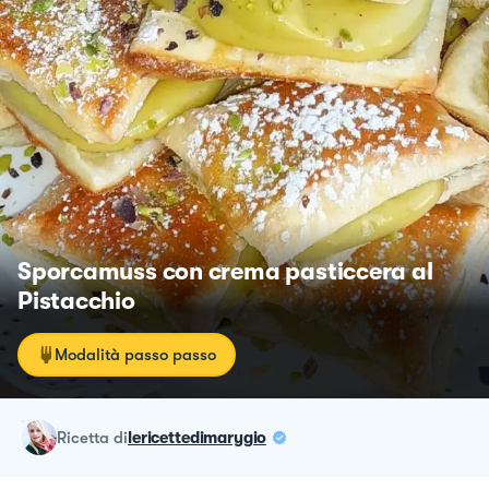
Sporcamuss con crema pasticcera al
Pistacchio
Modalità passo passo
ricetta
di
lericettedimarygio