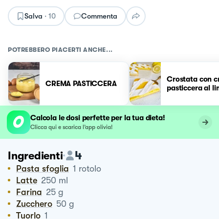
Salva
·
10
Commenta
POTREBBERO PIACERTI ANCHE...
Crostata con 
CREMA PASTICCERA
pasticcera al l
Calcola le dosi perfette per la tua dieta!
Clicca qui e scarica l’app olivia!
4
Ingredienti
Pasta sfoglia
1
rotolo
Latte
250
ml
Farina
25
g
Zucchero
50
g
Tuorlo
1