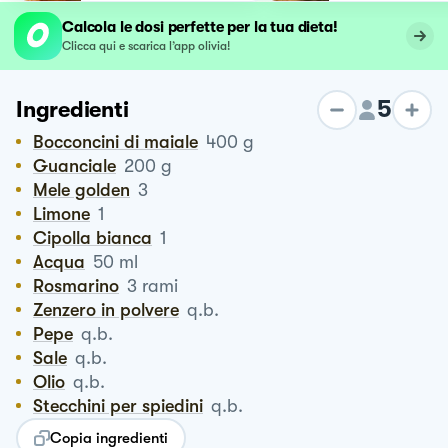
Calcola le dosi perfette per la tua dieta!
Clicca qui e scarica l’app olivia!
5
Ingredienti
Bocconcini di maiale
400
g
Guanciale
200
g
Mele golden
3
Limone
1
Cipolla bianca
1
Acqua
50
ml
Rosmarino
3
rami
Zenzero in polvere
q.b.
Pepe
q.b.
Sale
q.b.
Olio
q.b.
Stecchini per spiedini
q.b.
Copia ingredienti