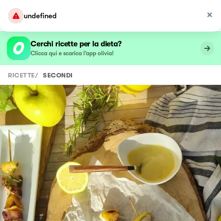
undefined
Cerchi ricette per la dieta?
Clicca qui e scarica l’app olivia!
RICETTE
/
SECONDI