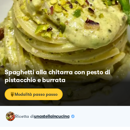
Spaghetti alla chitarra con pesto di
pistacchio e burrata
Modalità passo passo
ricetta
di
unastellaincucina