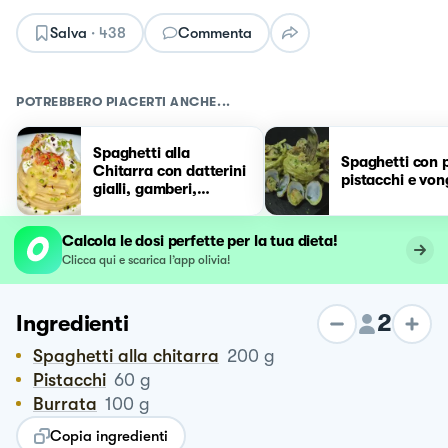
Salva
·
438
Commenta
POTREBBERO PIACERTI ANCHE...
Spaghetti alla
Spaghetti con p
Chitarra con datterini
pistacchi e von
gialli, gamberi,
burrata e pistacchi
Calcola le dosi perfette per la tua dieta!
Clicca qui e scarica l’app olivia!
2
Ingredienti
Spaghetti alla chitarra
200
g
Pistacchi
60
g
Burrata
100
g
Copia ingredienti