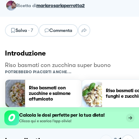
ricetta
di
mariarosariaperrotta2
Salva
·
7
Commenta
Introduzione
Riso basmati con zucchina super buono
POTREBBERO PIACERTI ANCHE...
Riso basmati con
Riso basmati c
zucchine e salmone
funghi e zucch
affumicato
Calcola le dosi perfette per la tua dieta!
Clicca qui e scarica l’app olivia!