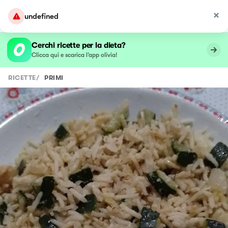
undefined
Cerchi ricette per la dieta?
Clicca qui e scarica l’app olivia!
RICETTE
/
PRIMI