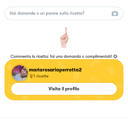
Commenta la ricetta: fai una domanda o complimentati! 😋
mariarosariaperrotta2
1
ricette
Visita il profilo