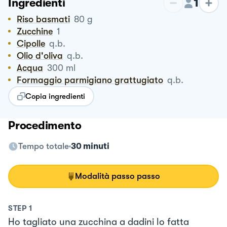
1
Ingredienti
Riso basmati
80
g
Zucchine
1
Cipolle
q.b.
Olio d'oliva
q.b.
Acqua
300
ml
Formaggio parmigiano grattugiato
q.b.
Copia ingredienti
Procedimento
Tempo totale
30 minuti
Modalità passo passo
STEP
1
Ho tagliato una zucchina a dadini lo fatta