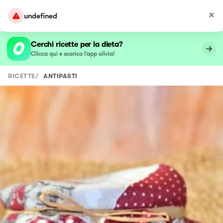
undefined
Cerchi ricette per la dieta?
Clicca qui e scarica l’app olivia!
RICETTE
/
ANTIPASTI