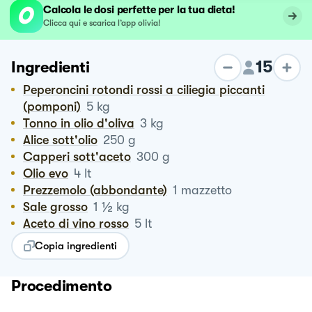
Calcola le dosi perfette per la tua dieta!
Clicca qui e scarica l’app olivia!
15
Ingredienti
Peperoncini rotondi rossi a ciliegia piccanti
(pomponi)
5
kg
Tonno in olio d'oliva
3
kg
Alice sott'olio
250
g
Capperi sott'aceto
300
g
Olio evo
4
lt
Prezzemolo (abbondante)
1
mazzetto
½
Sale grosso
1
kg
Aceto di vino rosso
5
lt
Copia ingredienti
Procedimento