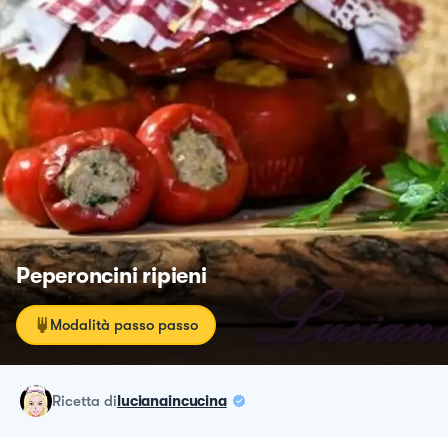
Peperoncini ripieni
Modalità passo passo
ricetta
di
lucianaincucina