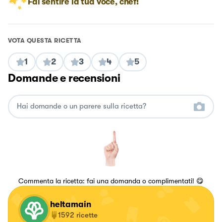
Fai sentire la tua voce, chef!
VOTA QUESTA RICETTA
1
2
3
4
5
Domande e recensioni
Commenta la ricetta: fai una domanda o complimentati! 😋
heltamain
1592
ricette