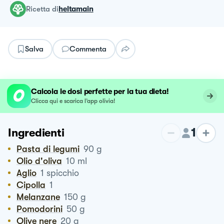
ricetta
di
heltamain
Salva
Commenta
Calcola le dosi perfette per la tua dieta!
Clicca qui e scarica l’app olivia!
1
Ingredienti
Pasta di legumi
90
g
Olio d'oliva
10
ml
Aglio
1
spicchio
Cipolla
1
Melanzane
150
g
Pomodorini
50
g
Olive nere
20
g