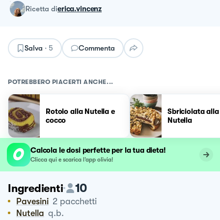
ricetta
di
erica.vincenz
Salva
·
5
Commenta
POTREBBERO PIACERTI ANCHE...
Rotolo alla Nutella e
Sbriciolata alla
cocco
Nutella
Calcola le dosi perfette per la tua dieta!
Clicca qui e scarica l’app olivia!
10
Ingredienti
Pavesini
2
pacchetti
Nutella
q.b.