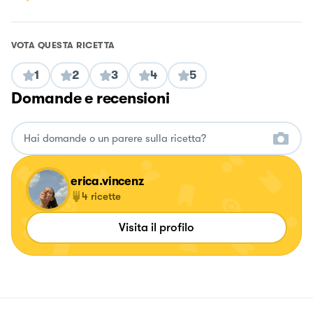
VOTA QUESTA RICETTA
1
2
3
4
5
Domande e recensioni
erica.vincenz
4
ricette
Visita il profilo