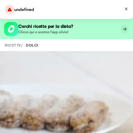
undefined
Cerchi ricette per la dieta?
Clicca qui e scarica l’app olivia!
RICETTE
/
DOLCI