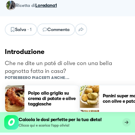
ricetta
di
Loredana1
Salva
·
1
Commenta
Introduzione
Che ne dite un paté di olive con una bella
pagnotta fatta in casa?
POTREBBERO PIACERTI ANCHE...
Polpo alla griglia su
Panini super mo
crema di patate e olive
con olive e pat
taggiasche
Calcola le dosi perfette per la tua dieta!
Clicca qui e scarica l’app olivia!