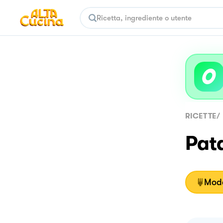
RICETTE
/
Pat
Moda