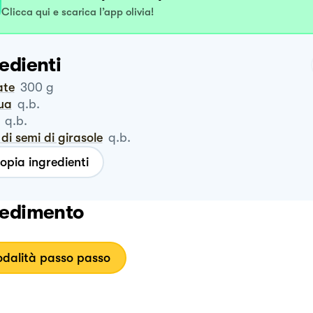
Clicca qui e scarica l’app olivia!
edienti
ate
300
g
qua
q.b.
q.b.
o di semi di girasole
q.b.
opia ingredienti
edimento
dalità passo passo