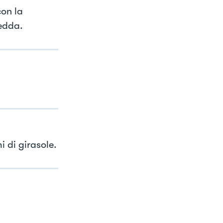
con la
edda.
i di girasole.