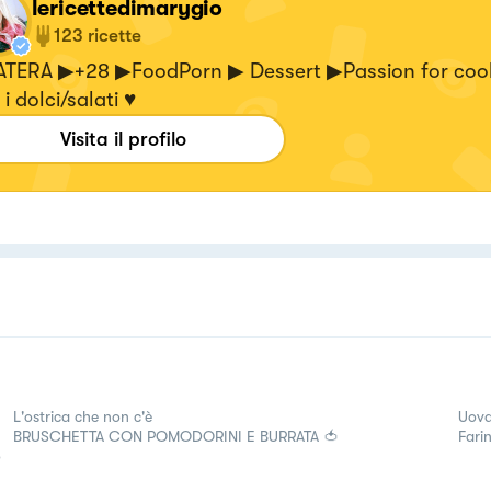
lericettedimarygio
123
ricette
TERA ▶+28 ▶FoodPorn ▶ Dessert ▶Passion for coo
 i dolci/salati ♥
Visita il profilo
L'ostrica che non c'è
Uova
BRUSCHETTA CON POMODORINI E BURRATA 🍅
Farin
o