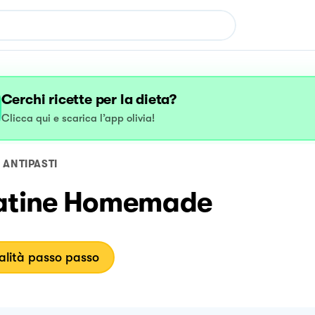
Cerchi ricette per la dieta?
Clicca qui e scarica l’app olivia!
ANTIPASTI
atine Homemade
lità passo passo