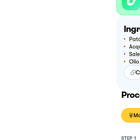
Ingr
Pat
Ac
Sale
Oli
C
Proc
Mo
STEP
1