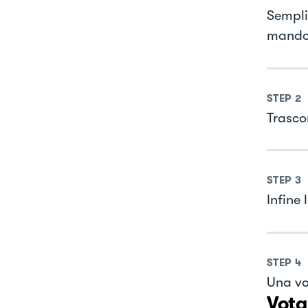
Semplic
mandol
STEP
2
Trasco
STEP
3
Infine 
STEP
4
Una vo
Vota