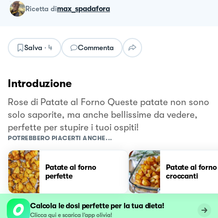
ricetta
di
max_spadafora
Salva
·
4
Commenta
Introduzione
Rose di Patate al Forno Queste patate non sono
solo saporite, ma anche bellissime da vedere,
perfette per stupire i tuoi ospiti!
POTREBBERO PIACERTI ANCHE...
Patate al forno
Patate al forno
perfette
croccanti
Calcola le dosi perfette per la tua dieta!
Clicca qui e scarica l’app olivia!