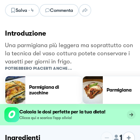
Salva
·
4
Commenta
Introduzione
Una parmigiana più leggera ma soprattutto con
la tecnica del vaso cottura potete conservare i
vasetti per giorni in frigo.
POTREBBERO PIACERTI ANCHE...
Parmigiana di
Parmigiana
zucchine
Calcola le dosi perfette per la tua dieta!
Clicca qui e scarica l’app olivia!
1
Ingredienti