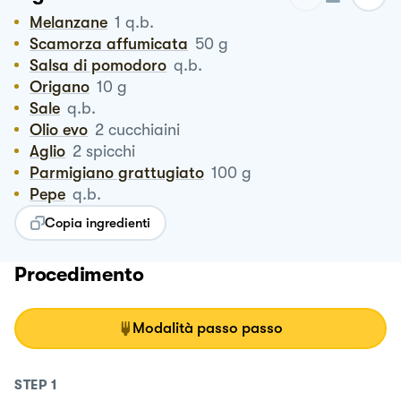
Melanzane
1
q.b.
Scamorza affumicata
50
g
Salsa di pomodoro
q.b.
Origano
10
g
Sale
q.b.
Olio evo
2
cucchiaini
Aglio
2
spicchi
Parmigiano grattugiato
100
g
Pepe
q.b.
Copia ingredienti
Procedimento
Modalità passo passo
STEP
1