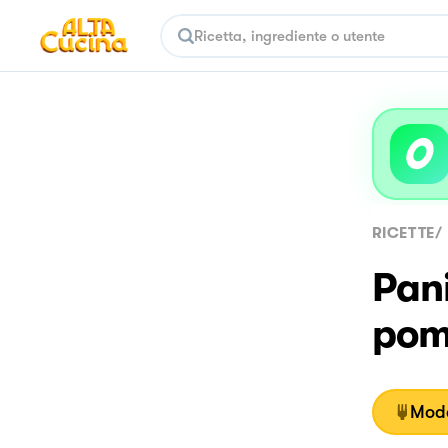
RICETTE
/
Pani
pomo
Moda