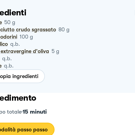
edienti
e
50
g
sciutto crudo sgrassato
80
g
odorini
100
g
ilico
q.b.
io extravergine d'oliva
5
g
q.b.
e
q.b.
opia ingredienti
edimento
15 minuti
o totale
dalità passo passo