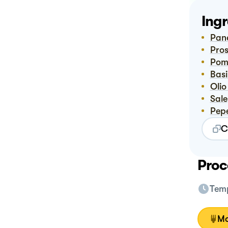
Ingr
Pan
Pro
Pom
Bas
Ol
Sale
Pep
C
Proc
Temp
Mo