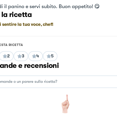
i il panino e servi subito. Buon appetito! 😋
 la ricetta
i sentire la tua voce, chef!
ESTA RICETTA
2
3
4
5
nde e recensioni