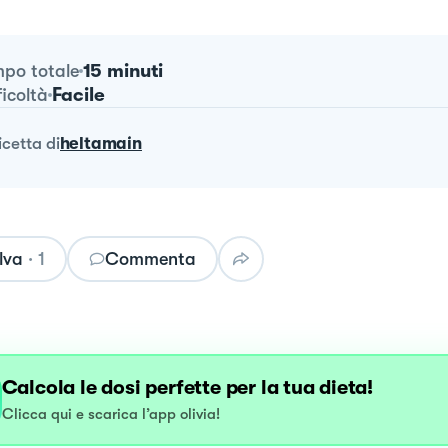
15 minuti
po totale
Facile
ficoltà
ricetta
di
heltamain
lva
·
1
Commenta
Calcola le dosi perfette per la tua dieta!
Clicca qui e scarica l’app olivia!