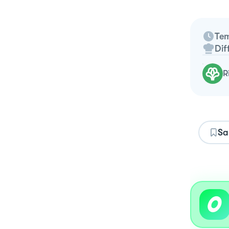
Tem
Dif
Sa