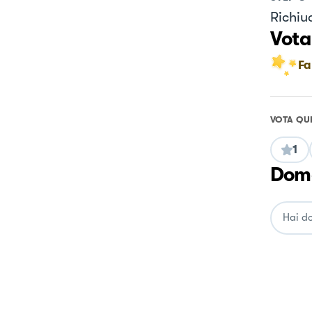
Richiud
Vota
Fa
VOTA QU
1
Doma