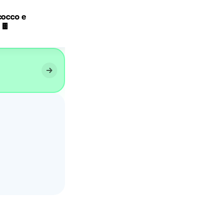
cocco e
Palline al cocco e nutella
 🍫