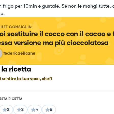
n frigo per 10min e gustale. Se non le mangi tutte,
go.
CHEF CONSIGLIA:
i sostituire il cocco con il cacao e 
essa versione ma più cioccolatosa
federicaeilcane
 la ricetta
i sentire la tua voce, chef!
ESTA RICETTA
2
3
4
5