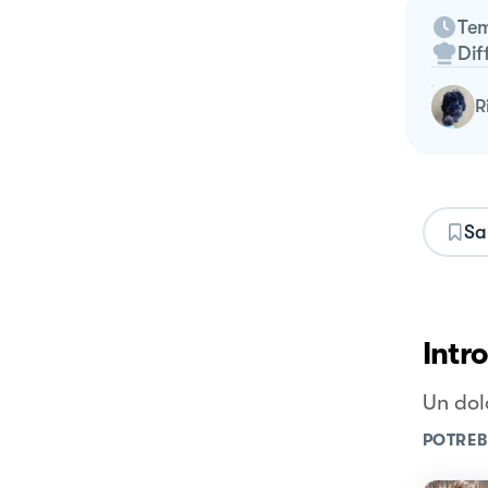
Tem
Dif
Sa
Intr
Un dol
POTREB