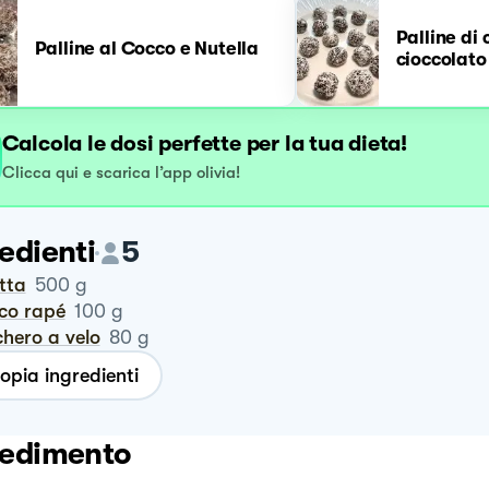
Palline di 
Palline al Cocco e Nutella
cioccolato
Calcola le dosi perfette per la tua dieta!
Clicca qui e scarica l’app olivia!
edienti
5
otta
500
g
cco rapé
100
g
chero a velo
80
g
opia ingredienti
edimento