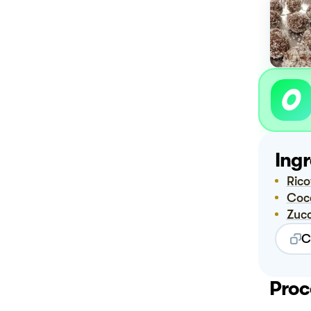
Ingr
Ric
Co
Zuc
C
Proc