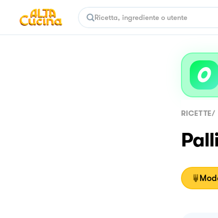
RICETTE
/
Pall
Moda