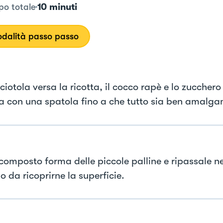
10 minuti
o totale
dalità passo passo
ciotola versa la ricotta, il cocco rapè e lo zucchero
a con una spatola fino a che tutto sia ben amalg
 composto forma delle piccole palline e ripassale n
 da ricoprirne la superficie.