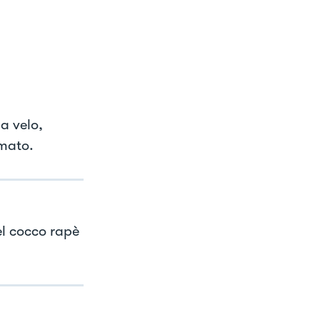
 a velo,
amato.
el cocco rapè