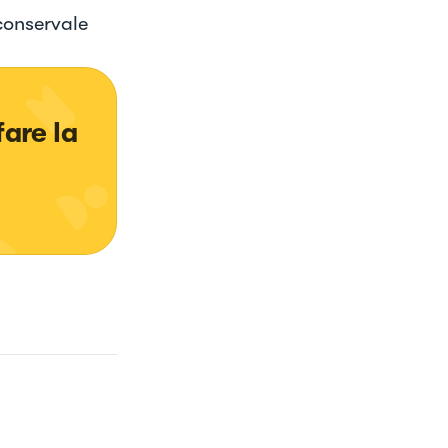
 conservale
fare la 