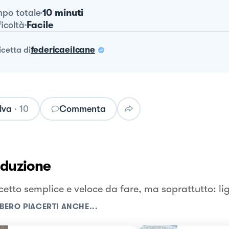
10 minuti
po totale
Facile
ficoltà
ricetta
di
federicaeilcane
lva
·
10
Commenta
oduzione
cetto semplice e veloce da fare, ma soprattutto: lig
BERO PIACERTI ANCHE...