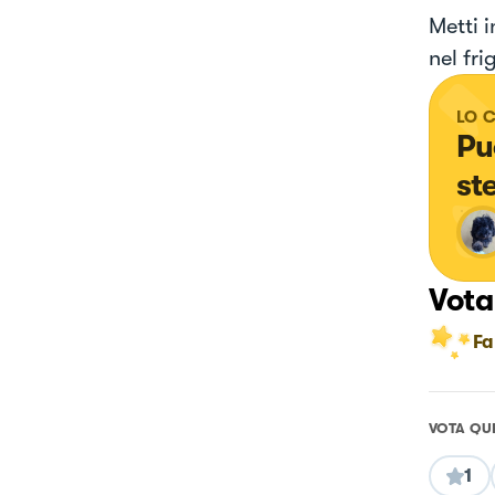
Metti i
nel fri
LO 
Puo
st
Vota
Fa
VOTA QU
1