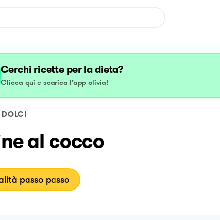
Cerchi ricette per la dieta?
Clicca qui e scarica l’app olivia!
DOLCI
ine al cocco
lità passo passo