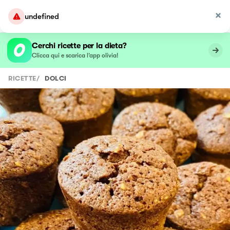
undefined
Cerchi ricette per la dieta?
Clicca qui e scarica l’app olivia!
RICETTE
/
DOLCI