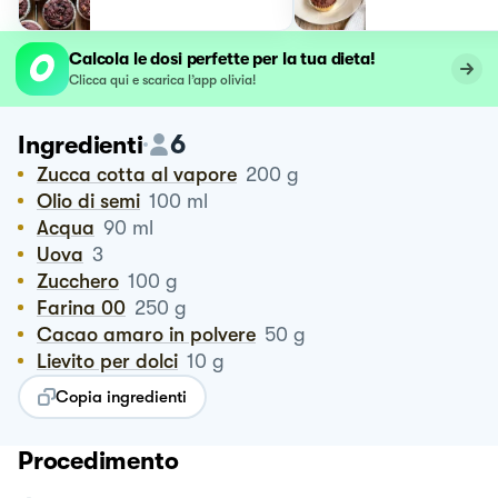
Calcola le dosi perfette per la tua dieta!
Clicca qui e scarica l’app olivia!
6
Ingredienti
Zucca cotta al vapore
200
g
Olio di semi
100
ml
Acqua
90
ml
Uova
3
Zucchero
100
g
Farina 00
250
g
Cacao amaro in polvere
50
g
Lievito per dolci
10
g
Copia ingredienti
Procedimento