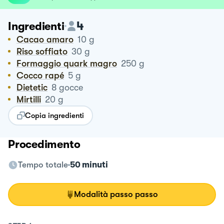
4
Ingredienti
Cacao amaro
10
g
Riso soffiato
30
g
Formaggio quark magro
250
g
Cocco rapé
5
g
Dietetic
8
gocce
Mirtilli
20
g
Copia ingredienti
Procedimento
Tempo totale
50 minuti
Modalità passo passo