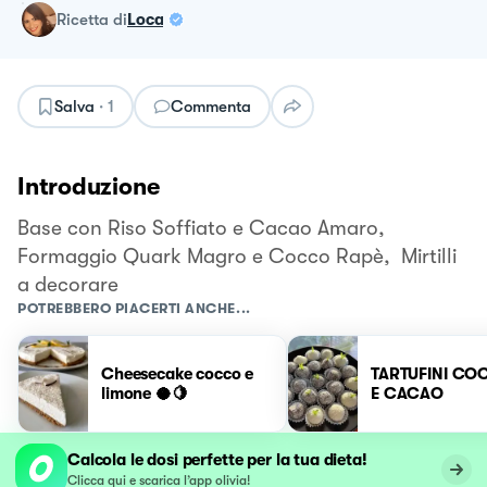
ricetta
di
Loca
Salva
·
1
Commenta
Introduzione
Base con Riso Soffiato e Cacao Amaro,
Formaggio Quark Magro e Cocco Rapè, Mirtilli
a decorare
POTREBBERO PIACERTI ANCHE...
Cheesecake cocco e
TARTUFINI CO
limone 🥥🍋
E CACAO
Calcola le dosi perfette per la tua dieta!
Clicca qui e scarica l’app olivia!