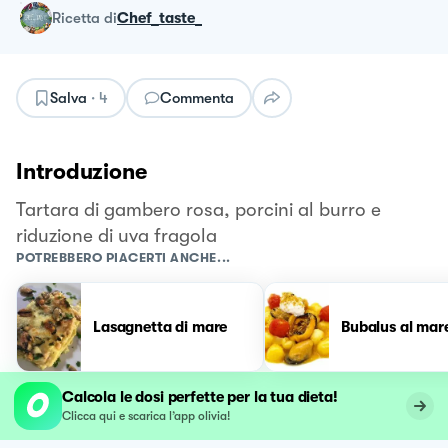
ricetta
di
Chef_taste_
Salva
·
4
Commenta
Introduzione
Tartara di gambero rosa, porcini al burro e
riduzione di uva fragola
POTREBBERO PIACERTI ANCHE...
Lasagnetta di mare
Bubalus al mar
Calcola le dosi perfette per la tua dieta!
Clicca qui e scarica l’app olivia!