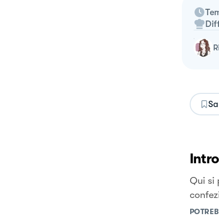
Tem
Dif
Sa
Intr
Qui si
confez
POTREB