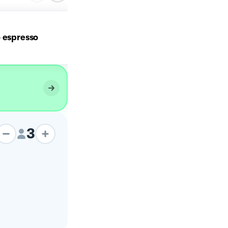
 espresso
Panino con hamburger
3