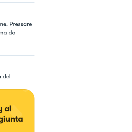
ine. Pressare
rma da
 del
 al 
giunta 