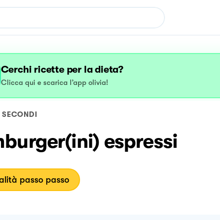
Cerchi ricette per la dieta?
Clicca qui e scarica l’app olivia!
SECONDI
urger(ini) espressi
lità passo passo