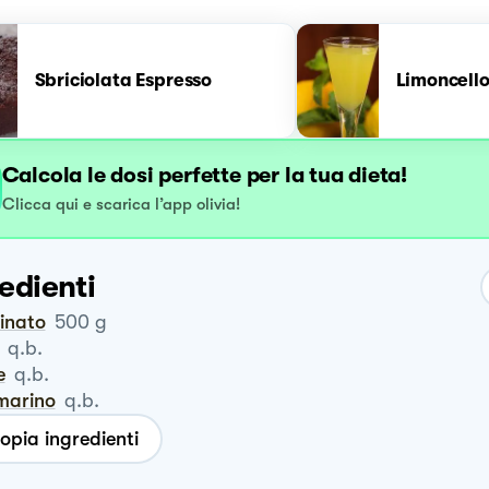
Sbriciolata Espresso
Limoncello
Calcola le dosi perfette per la tua dieta!
Clicca qui e scarica l’app olivia!
edienti
cinato
500
g
q.b.
e
q.b.
smarino
q.b.
opia ingredienti