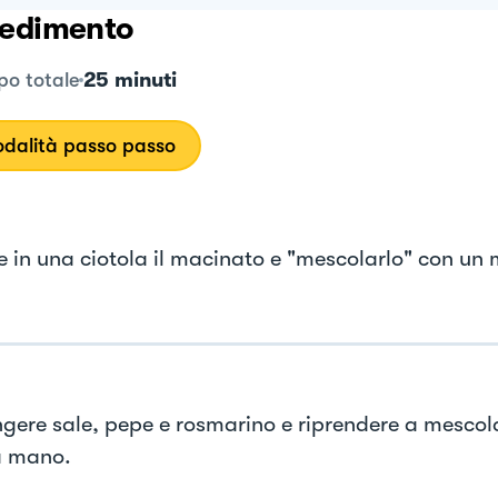
edimento
25 minuti
o totale
dalità passo passo
e in una ciotola il macinato e "mescolarlo" con un 
gere sale, pepe e rosmarino e riprendere a mescol
a mano.