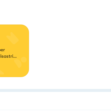
per
isastri