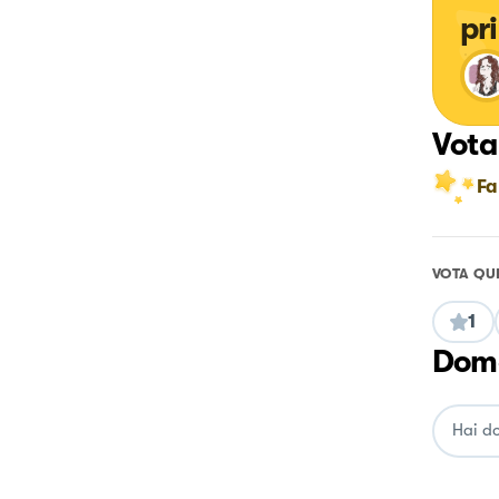
pr
Vota
Fa
VOTA QU
1
Doma