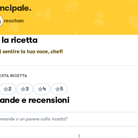
incipale.
recchan
 la ricetta
i sentire la tua voce, chef!
ESTA RICETTA
2
3
4
5
nde e recensioni