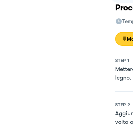
Proc
Temp
Mo
STEP
1
Metter
legno.
STEP
2
Aggiun
volta 