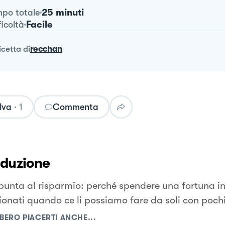
25 minuti
po totale
Facile
ficoltà
ricetta
di
recchan
lva
·
1
Commenta
oduzione
 punta al risparmio: perché spendere una fortuna 
ionati quando ce li possiamo fare da soli con poch
BERO PIACERTI ANCHE...