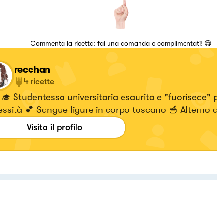
Commenta la ricetta: fai una domanda o complimentati! 😋
recchan
4
ricette
‍🎓 Studentessa universitaria esaurita e "fuorisede" 
ssità 💕 Sangue ligure in corpo toscano 🥣 Alterno d
nari a capolavori della cucina fusion
Visita il profilo