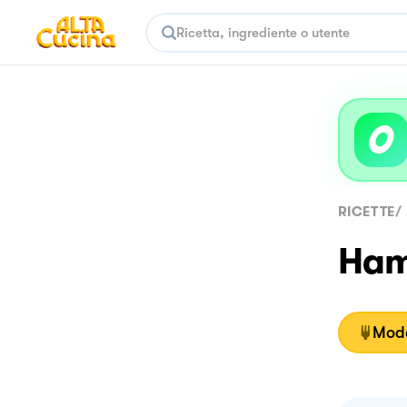
RICETTE
/
Hamb
Moda