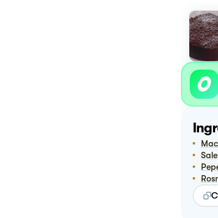
Ingr
Ma
Sale
Pep
Ro
C