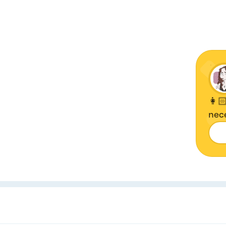
👩🏻
nece
culi