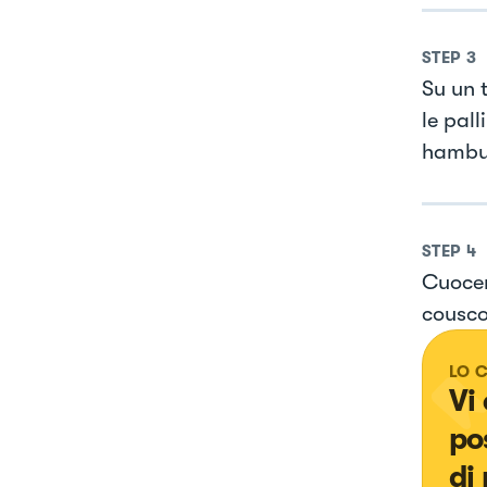
STEP
3
Su un t
le pal
hambu
STEP
4
Cuocer
cousco
LO 
Vi
po
di